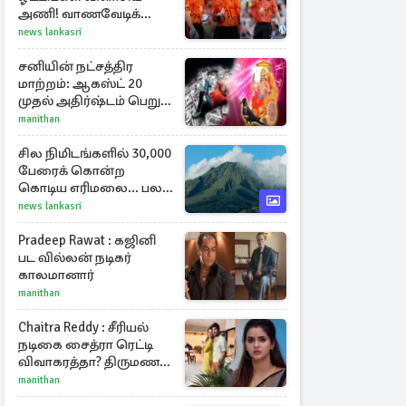
அணி! வாணவேடிக்கை
காட்டிய ரிக்கெல்டன்,
news lankasri
மார்ஷ்
சனியின் நட்சத்திர
மாற்றம்: ஆகஸ்ட் 20
முதல் அதிர்ஷ்டம் பெறும்
ராசிகள்!
manithan
சில நிமிடங்களில் 30,000
பேரைக் கொன்ற
கொடிய எரிமலை... பல
தசாப்த கால
news lankasri
அமைதிக்குப் பிறகு
மீண்டும்
Pradeep Rawat : கஜினி
பட வில்லன் நடிகர்
காலமானார்
manithan
Chaitra Reddy : சீரியல்
நடிகை சைத்ரா ரெட்டி
விவாகரத்தா? திருமண
புகைப்படங்களை நீக்கம்
manithan