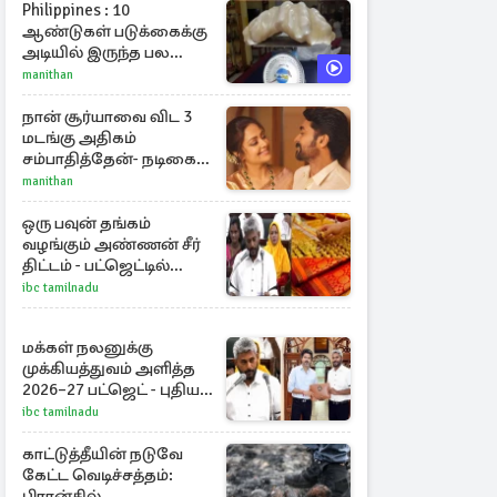
Philippines : 10
ஆண்டுகள் படுக்கைக்கு
அடியில் இருந்த பல
கோடி மதிப்புள்ள அரிய
manithan
முத்து!
நான் சூர்யாவை விட 3
மடங்கு அதிகம்
சம்பாதித்தேன்- நடிகை
ஜோதிகா
manithan
ஒரு பவுன் தங்கம்
வழங்கும் அண்ணன் சீர்
திட்டம் - பட்ஜெட்டில்
அமைச்சர் மரிய வில்சன்
ibc tamilnadu
அறிவிப்பு!
மக்கள் நலனுக்கு
முக்கியத்துவம் அளித்த
2026–27 பட்ஜெட் - புதிய
நலத்திட்டங்கள்
ibc tamilnadu
என்னென்ன?
காட்டுத்தீயின் நடுவே
கேட்ட வெடிச்சத்தம்:
பிரான்சில்