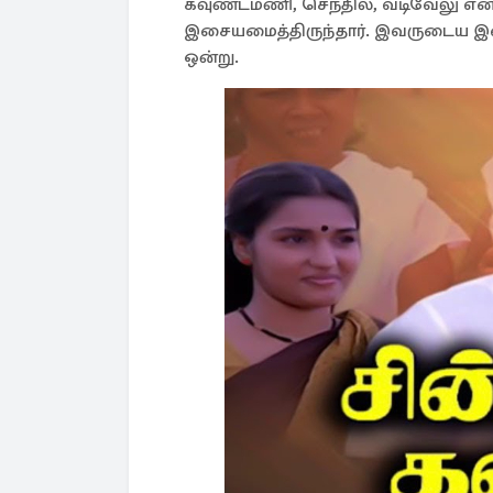
கவுண்டமணி, செந்தில், வடிவேலு என 
இசையமைத்திருந்தார். இவருடைய இசை
ஒன்று.