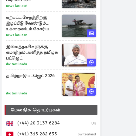
கண்டுபிடிக்கப்பட்டுள்ள
news lankasri
வெடிகுண்டுகள்
ஏற்பட்ட சேதத்திற்கு
இழப்பீடு வேண்டும்...
உக்ரைனிடம் கோரிய
ஈரான்
news lankasri
இல்லத்தரசிகளுக்கு
ஏமாற்றம் அளித்த தமிழக
பட்ஜெட்
ibc tamilnadu
தமிழ்நாடு பட்ஜெட் 2026
ibc tamilnadu
மேலதிக தொடர்புகள்
(+44) 20 3137 6284
UK
(+41) 315 282 633
Switzerland