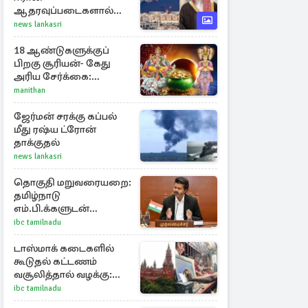
ஆதரவுப்படைகளால்
இருமுனைத் தாக்குதல்:
news lankasri
நெருக்கடியில் மத்திய
கிழக்கு
18 ஆண்டுகளுக்குப்
பிறகு சூரியன்- கேது
அரிய சேர்க்கை:
அதிர்ஷ்டம் பெறும் 3
manithan
ராசிகள்!
ஜேர்மன் சரக்கு கப்பல்
மீது ரஷ்ய ட்ரோன்
தாக்குதல்
news lankasri
தொகுதி மறுவரையறை:
தமிழ்நாடு
எம்.பி.க்களுடன்
முதலமைச்சர் விஜய்
ibc tamilnadu
ஆலோசனை
டாஸ்மாக் கடைகளில்
கூடுதல் கட்டணம்
வசூலித்தால் வழக்கு:
சென்னை
ibc tamilnadu
உயர்நீதிமன்றம் உத்தரவு