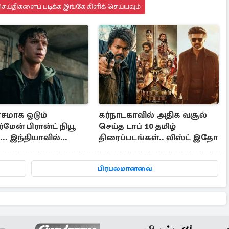
ய்திகளைப் படிக்க இங்கே கிளிக் செய்யவும்
சமாக ஓடும்
கர்நாடகாவில் அதிக வசூல்
மேன் பிரான்ட் நியூ
செய்த டாப் 10 தமிழ்
... இந்தியாவில்
திரைப்படங்கள்.. லிஸ்ட் இதோ
ு வசூல்?
பிரபலமானவை