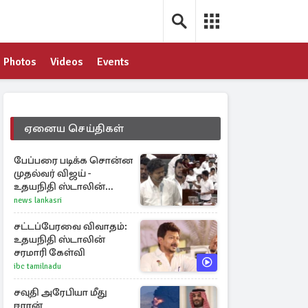
Photos
Videos
Events
ஏனைய செய்திகள்
பேப்பரை படிக்க சொன்ன
முதல்வர் விஜய் -
உதயநிதி ஸ்டாலின்
கொடுத்த பதிலடி
news lankasri
சட்டப்பேரவை விவாதம்:
உதயநிதி ஸ்டாலின்
சரமாரி கேள்வி
ibc tamilnadu
சவுதி அரேபியா மீது
ஈரான்