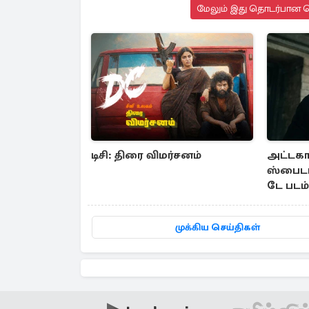
மேலும் இது தொடர்பான செ
டிசி: திரை விமர்சனம்
அட்டகா
ஸ்பைடர்
டே படம்
எவ்வளவ
முக்கிய செய்திகள்