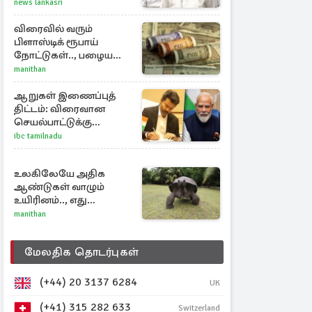
விஜய்
news lankasri
விரைவில் வரும்
பிளாஸ்டிக் ரூபாய்
நோட்டுகள்.., பழைய
காகித நோட்டுகள்
manithan
செல்லுமா?
ஆறுகள் இணைப்புத்
திட்டம்: விரைவான
செயல்பாட்டுக்கு
பிரதமருக்கு
ibc tamilnadu
முதலமைச்சர் கடிதம்
உலகிலேயே அதிக
ஆண்டுகள் வாழும்
உயிரினம்.., எது
தெரியுமா?
manithan
மேலதிக தொடர்புகள்
(+44) 20 3137 6284
UK
(+41) 315 282 633
Switzerland