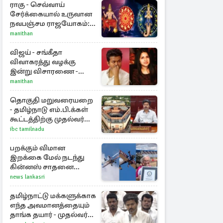
ராகு - செவ்வாய்
சேர்க்கையால் உருவான
நவபஞ்சம ராஜயோகம்:
அதிர்ஷ்டம் பெறும் 3
manithan
ராசிகள்!
விஜய் - சங்கீதா
விவாகரத்து வழக்கு
இன்று விசாரணை -
காணொளி மூலம்
manithan
ஆஜராக வாய்ப்பு
தொகுதி மறுவரையறை
- தமிழ்நாடு எம்.பி.க்கள்
கூட்டத்திற்கு முதல்வர்
விஜய் அழைப்பு
ibc tamilnadu
பறக்கும் விமான
இறக்கை மேல் நடந்து
கின்னஸ் சாதனை
படைத்த 97 வயது
news lankasri
மூதாட்டி
தமிழ்நாட்டு மக்களுக்காக
எந்த அவமானத்தையும்
தாங்க தயார் - முதல்வர்