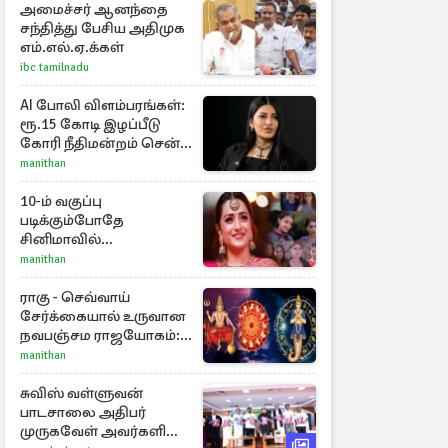
அமைச்சர் ஆனந்தை
சந்தித்து பேசிய அதிமுக
எம்.எல்.ஏ.க்கள்
ibc tamilnadu
AI போலி விளம்பரங்கள்:
ரூ.15 கோடி இழப்பீடு
கோரி நீதிமன்றம் சென்ற
நடிகை ஸ்ருதி ஹாசன்!
manithan
10-ம் வகுப்பு
படிக்கும்போதே
சினிமாவில்
அறிமுகமான த்ரிஷா!
manithan
உண்மையை பகிர்ந்த
இயக்குநர் பிரவீன் காந்தி
ராகு - செவ்வாய்
சேர்க்கையால் உருவான
நவபஞ்சம ராஜயோகம்:
அதிர்ஷ்டம் பெறும் 3
manithan
ராசிகள்!
சுவிஸ் வள்ளுவன்
பாடசாலை அதிபர்
முருகவேள் அவர்களின்