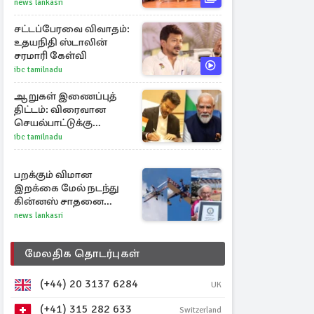
சிங்கப்பூர், மலேசியா
news lankasri
மற்றும் தமிழ்நாடு பயண
அனுபவ தொகுப்பு
சட்டப்பேரவை விவாதம்:
உதயநிதி ஸ்டாலின்
சரமாரி கேள்வி
ibc tamilnadu
ஆறுகள் இணைப்புத்
திட்டம்: விரைவான
செயல்பாட்டுக்கு
பிரதமருக்கு
ibc tamilnadu
முதலமைச்சர் கடிதம்
பறக்கும் விமான
இறக்கை மேல் நடந்து
கின்னஸ் சாதனை
படைத்த 97 வயது
news lankasri
மூதாட்டி
மேலதிக தொடர்புகள்
(+44) 20 3137 6284
UK
(+41) 315 282 633
Switzerland