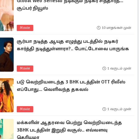
Global Web Seriesல் நடிக்கும் நடிகர் சித்தார்த்...
சூப்பர் நியூஸ்
Movie
10 மாதங்கள் முன்
சூர்யா நடித்த ஆயுத எழுத்து படத்தில் நடிகர்
கார்த்தி நடித்துள்ளாரா?.. போட்டோவை பாருங்க
Movie
1 வருடம் முன்
படு வெற்றியடைந்த 3 BHK படத்தின் OTT ரிலீஸ்
எப்போது... வெளிவந்த தகவல்
Movie
1 வருடம் முன்
மக்களின் ஆதரவை பெற்று வெற்றியடைந்த
3BHK படத்தின் இறுதி வசூல்.. எவ்வளவு
தெரியுமா