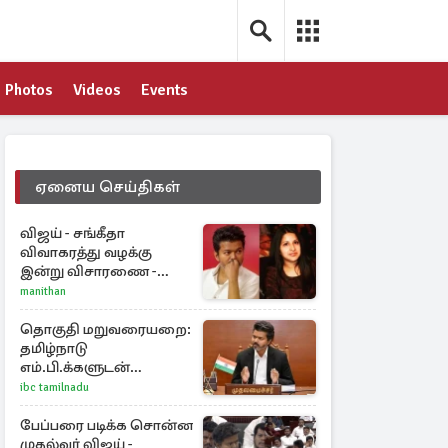
Photos
Videos
Events
ஏனைய செய்திகள்
விஜய் - சங்கீதா
விவாகரத்து வழக்கு
இன்று விசாரணை -
காணொளி மூலம்
manithan
ஆஜராக வாய்ப்பு
தொகுதி மறுவரையறை:
தமிழ்நாடு
எம்.பி.க்களுடன்
முதலமைச்சர் விஜய்
ibc tamilnadu
ஆலோசனை
பேப்பரை படிக்க சொன்ன
முதல்வர் விஜய் -