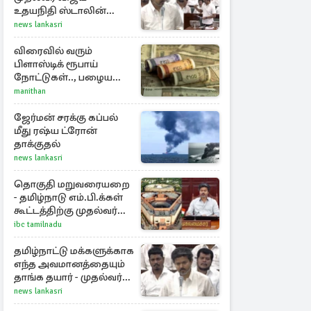
உதயநிதி ஸ்டாலின்
கொடுத்த பதிலடி
news lankasri
விரைவில் வரும்
பிளாஸ்டிக் ரூபாய்
நோட்டுகள்.., பழைய
காகித நோட்டுகள்
manithan
செல்லுமா?
ஜேர்மன் சரக்கு கப்பல்
மீது ரஷ்ய ட்ரோன்
தாக்குதல்
news lankasri
தொகுதி மறுவரையறை
- தமிழ்நாடு எம்.பி.க்கள்
கூட்டத்திற்கு முதல்வர்
விஜய் அழைப்பு
ibc tamilnadu
தமிழ்நாட்டு மக்களுக்காக
எந்த அவமானத்தையும்
தாங்க தயார் - முதல்வர்
விஜய்
news lankasri