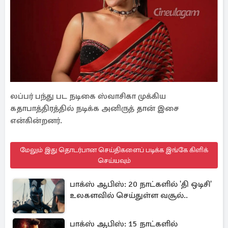
லப்பர் பந்து பட நடிகை ஸ்வாசிகா முக்கிய
கதாபாத்திரத்தில் நடிக்க அனிருத் தான் இசை
என்கின்றனர்.
மேலும் இது தொடர்பான செய்திகளைப் படிக்க இங்கே கிளிக்
செய்யவும்
பாக்ஸ் ஆபிஸ்: 20 நாட்களில் 'தி ஒடிசி'
உலகளவில் செய்துள்ள வசூல்..
பாக்ஸ் ஆபிஸ்: 15 நாட்களில்