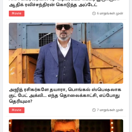
ஆதிக் ரவிச்சந்திரன் கொடுத்த அப்டேட்
Movie
6 மாதங்கள் முன்
அஜித் ரசிகர்களே தயாரா, பொங்கல் ஸ்பெஷலாக
குட் பேட் அக்லி... எந்த தொலைக்காட்சி, எப்போது
தெரியுமா?
Movie
7 மாதங்கள் முன்