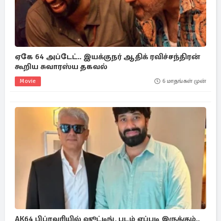
ஏகே 64 அப்டேட்.. இயக்குநர் ஆதிக் ரவிச்சந்திரன்
கூறிய சுவாரஸ்ய தகவல்
Movie
6 மாதங்கள் முன்
AK64 பிப்ரவரியில் ஷூட்டிங், படம் எப்படி இருக்கும்..