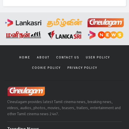
HOME
ABOUT
CONTACT US
USER POLICY
COOKIE POLICY
PRIVACY POLICY
Cineulagam provides latest Tamil cinema news, breaking news,
videos, audios, photos, movies, teasers, trailers, entertainment and
other Tamil cinema news 24x7.