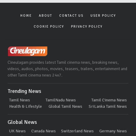
HOME
ABOUT
CONTACT US
USER POLICY
COOKIE POLICY
PRIVACY POLICY
Cineulagam provides latest Tamil cinema news, breaking news,
videos, audios, photos, movies, teasers, trailers, entertainment and
other Tamil cinema news 24x7.
Trending News
Tamil News
TamilNadu News
Tamil Cinema News
Health & Lifestyle
Global Tamil News
SriLanka Tamil News
Global News
UK News
Canada News
Switzerland News
Germany News