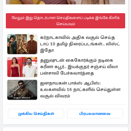
மேலும் இது தொடர்பான செய்திகளைப் படிக்க இங்கே கிளிக்
செய்யவும்
கர்நாடகாவில் அதிக வசூல் செய்த
டாப் 10 தமிழ் திரைப்படங்கள்.. லிஸ்ட்
இதோ
தனுஷுடன் கைகோர்க்கும் நடிகை
கரீனா கபூர்.. இயக்குநர் சஞ்சய் லீலா
பன்சாலி பேச்சுவார்த்தை
ஜனநாயகன் பாக்ஸ் ஆபிஸ்:
உலகளவில் 16 நாட்களில் செய்துள்ள
வசூல் விவரம்
முக்கிய செய்திகள்
பிரபலமானவை