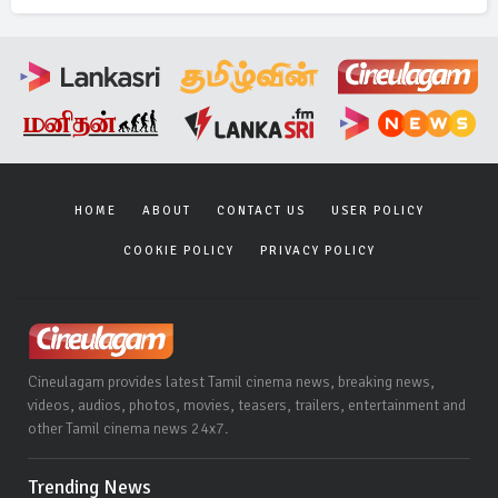
HOME
ABOUT
CONTACT US
USER POLICY
COOKIE POLICY
PRIVACY POLICY
Cineulagam provides latest Tamil cinema news, breaking news,
videos, audios, photos, movies, teasers, trailers, entertainment and
other Tamil cinema news 24x7.
Trending News