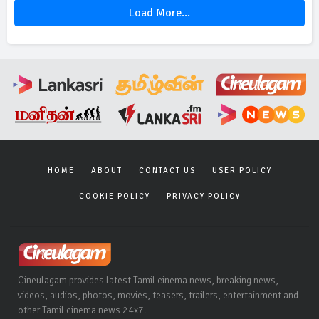
Load More...
HOME
ABOUT
CONTACT US
USER POLICY
COOKIE POLICY
PRIVACY POLICY
Cineulagam provides latest Tamil cinema news, breaking news,
videos, audios, photos, movies, teasers, trailers, entertainment and
other Tamil cinema news 24x7.