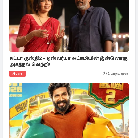
கட்டா குஸ்தி2 - ஐஸ்வர்யா லட்சுமியின் இன்னொரு
அசத்தல் வெற்றி!
Movie
1 மாதம் முன்