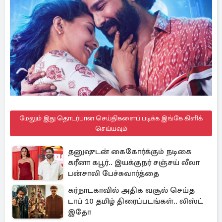
மேலும் இது தொடர்பான செய்திகளைப் படிக்க இங்கே கிளிக்
செய்யவும்
தனுஷுடன் கைகோர்க்கும் நடிகை
கரீனா கபூர்.. இயக்குநர் சஞ்சய் லீலா
பன்சாலி பேச்சுவார்த்தை
கர்நாடகாவில் அதிக வசூல் செய்த
டாப் 10 தமிழ் திரைப்படங்கள்.. லிஸ்ட்
இதோ