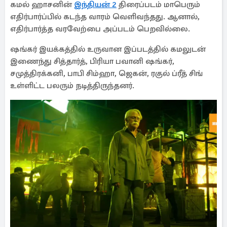
கமல் ஹாசனின்
இந்தியன் 2
திரைப்படம் மாபெரும்
எதிர்பார்ப்பில் கடந்த வாரம் வெளிவந்தது. ஆனால்,
எதிர்பார்த்த வரவேற்பை அப்படம் பெறவில்லை.
ஷங்கர் இயக்கத்தில் உருவான இப்படத்தில் கமலுடன்
இணைந்து சித்தார்த், பிரியா பவானி ஷங்கர்,
சமுத்திரக்கனி, பாபி சிம்ஹா, ஜெகன், ரகுல் ப்ரீத் சிங்
உள்ளிட்ட பலரும் நடித்திருந்தனர்.