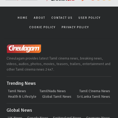
HOME
ABOUT
CONTACT US
USER POLICY
COOKIE POLICY
PRIVACY POLICY
Cineulagam provides latest Tamil cinema news, breaking news,
videos, audios, photos, movies, teasers, trailers, entertainment and
other Tamil cinema news 24x7.
Trending News
Tamil News
TamilNadu News
Tamil Cinema News
Health & Lifestyle
Global Tamil News
SriLanka Tamil News
Global News
UK News
Canada News
Switzerland News
Germany News