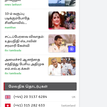
news lankasri
10-ம் வகுப்பு
படிக்கும்போதே
சினிமாவில்
அறிமுகமான த்ரிஷா!
manithan
உண்மையை பகிர்ந்த
இயக்குநர் பிரவீன் காந்தி
சட்டப்பேரவை விவாதம்:
உதயநிதி ஸ்டாலின்
சரமாரி கேள்வி
ibc tamilnadu
அமைச்சர் ஆனந்தை
சந்தித்து பேசிய அதிமுக
எம்.எல்.ஏ.க்கள்
ibc tamilnadu
மேலதிக தொடர்புகள்
(+44) 20 3137 6284
UK
(+41) 315 282 633
Switzerland