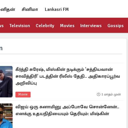
னிதன்
சினிமா
Lankasri FM
ws
Television
Celebrity
Movies
Interviews
Gossips
n
கீர்த்தி சுரேஷ், மிஸ்கின் நடிக்கும் 'சத்தியவான்
சாவித்திரி' படத்தின் ரிலீஸ் தேதி.. அதிகாரப்பூர்வ
அறிவிப்பு
Movie
1 மாதம் முன்
விஜய் ஒரு சுனாமினு அப்போவே சொன்னேன்..
எனக்கு உதயநிதியையும் தெரியும்: மிஷ்கின்