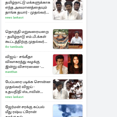
அனுபவ தொகுப்பு
தமிழ்நாட்டு மக்களுக்காக
எந்த அவமானத்தையும்
தாங்க தயார் - முதல்வர்
விஜய்
news lankasri
தொகுதி மறுவரையறை
- தமிழ்நாடு எம்.பி.க்கள்
கூட்டத்திற்கு முதல்வர்
விஜய் அழைப்பு
ibc tamilnadu
விஜய் - சங்கீதா
விவாகரத்து வழக்கு
இன்று விசாரணை -
காணொளி மூலம்
manithan
ஆஜராக வாய்ப்பு
பேப்பரை படிக்க சொன்ன
முதல்வர் விஜய் -
உதயநிதி ஸ்டாலின்
கொடுத்த பதிலடி
news lankasri
ஜேர்மன் சரக்கு கப்பல்
மீது ரஷ்ய ட்ரோன்
தாக்குதல்