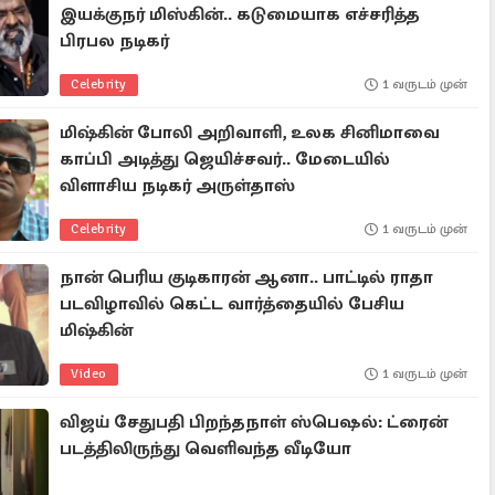
இயக்குநர் மிஸ்கின்.. கடுமையாக எச்சரித்த
பிரபல நடிகர்
Celebrity
1 வருடம் முன்
மிஷ்கின் போலி அறிவாளி, உலக சினிமாவை
காப்பி அடித்து ஜெயிச்சவர்.. மேடையில்
விளாசிய நடிகர் அருள்தாஸ்
Celebrity
1 வருடம் முன்
நான் பெரிய குடிகாரன் ஆனா.. பாட்டில் ராதா
படவிழாவில் கெட்ட வார்த்தையில் பேசிய
மிஷ்கின்
Video
1 வருடம் முன்
விஜய் சேதுபதி பிறந்தநாள் ஸ்பெஷல்: ட்ரைன்
படத்திலிருந்து வெளிவந்த வீடியோ