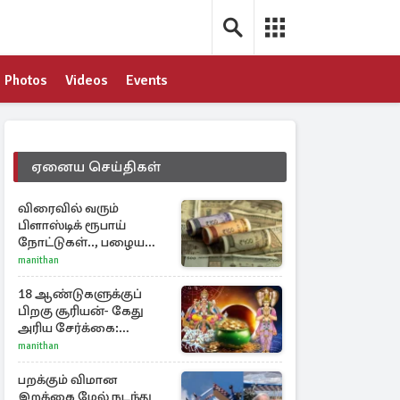
Photos
Videos
Events
ஏனைய செய்திகள்
விரைவில் வரும்
பிளாஸ்டிக் ரூபாய்
நோட்டுகள்.., பழைய
காகித நோட்டுகள்
manithan
செல்லுமா?
18 ஆண்டுகளுக்குப்
பிறகு சூரியன்- கேது
அரிய சேர்க்கை:
அதிர்ஷ்டம் பெறும் 3
manithan
ராசிகள்!
பறக்கும் விமான
இறக்கை மேல் நடந்து