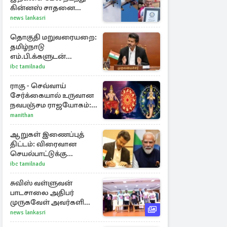
கின்னஸ் சாதனை
படைத்த 97 வயது
news lankasri
மூதாட்டி
தொகுதி மறுவரையறை:
தமிழ்நாடு
எம்.பி.க்களுடன்
முதலமைச்சர் விஜய்
ibc tamilnadu
ஆலோசனை
ராகு - செவ்வாய்
சேர்க்கையால் உருவான
நவபஞ்சம ராஜயோகம்:
அதிர்ஷ்டம் பெறும் 3
manithan
ராசிகள்!
ஆறுகள் இணைப்புத்
திட்டம்: விரைவான
செயல்பாட்டுக்கு
பிரதமருக்கு
ibc tamilnadu
முதலமைச்சர் கடிதம்
சுவிஸ் வள்ளுவன்
பாடசாலை அதிபர்
முருகவேள் அவர்களின்
சிங்கப்பூர், மலேசியா
news lankasri
மற்றும் தமிழ்நாடு பயண