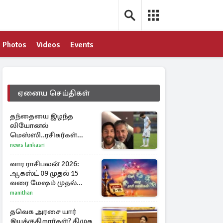
Photos
Videos
Events
ஏனைய செய்திகள்
தந்தையை இழந்த
லியோனல்
மெஸ்ஸி..ரசிகர்கள்
இரங்கல்
news lankasri
வார ராசிபலன் 2026:
ஆகஸ்ட் 09 முதல் 15
வரை மேஷம் முதல்
மீனம் வரை முழு
manithan
பலன்கள்
தவெக அரசை யார்
இயக்குகிறார்கள்? திமுக