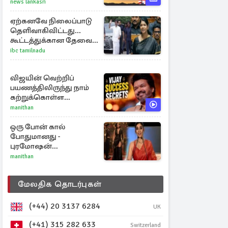
அழுத்தம் ஏற்படலாம்
news lankasri
ஏற்கனவே நிலைப்பாடு
தெளிவாகிவிட்டது...
கூட்டத்துக்கான தேவை
என்ன? - கனிமொழி
ibc tamilnadu
விமர்சனம்
விஜயின் வெற்றிப்
பயணத்திலிருந்து நாம்
கற்றுக்கொள்ள
வேண்டிய முக்கிய 3
manithan
விடயங்கள்!
ஒரு போன் கால்
போதுமானது -
புரமோஷன்
நிகழ்வுகளில்
manithan
பங்கேற்காதது குறித்து
நயன்தாரா ஓபன் டாக்!
மேலதிக தொடர்புகள்
(+44) 20 3137 6284
UK
(+41) 315 282 633
Switzerland