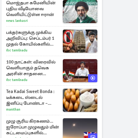
நிர்மல்குமார்
மொஜ்தபா கமேனியின்
புதிய வீடியோவை
வெளியிட்டுள்ள ஈரான்
news lankasri
பக்தர்களுக்கு முக்கிய
அறிவிப்பு: செப்டம்பர் 1
முதல் கோயில்களில்
மொபைலுக்கு தடை!
ibc tamilnadu
100 நாட்கள்: விரைவில்
வெளியாகும் தவெக
அரசின் சாதனை
பட்டியல்
ibc tamilnadu
Tea Kadai Sweet Bonda :
டீக்கடை ஸ்டைல்
இனிப்பு போண்டா –
வீட்டிலேயே செய்வது
manithan
எப்படி?
முழு சூரிய கிரகணம்...
ஐரோப்பா முழுவதும் மின்
கட்டமைப்புகளில்