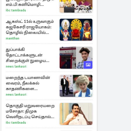
எம்.பி கனிமொழி
கேள்வி
ibc tamilnadu
ஆகஸ்ட் 11ல் உருவாகும்
கஜகேசரி ராஜயோகம்:
தொழில் நிலையில்
அதிர்ஷ்டம் பெறும் 3
manithan
ராசிகள்!
துப்பாக்கி
தோட்டாக்களுடன்
சிறைக்குள் நுழைய
முயன்ற பள்ளிச் சிறுமி:
news lankasri
விசாரணையின் கூறிய
காரணம்
மறைந்த டயானாவின்
வைரம், நீலக்கல்
காதணிகளை
அணிந்திருந்த மேகன்
news lankasri
மார்க்கல்
தொகுதி மறுவரையறை
மசோதா: திமுக
வெளிநடப்பு செய்தால்
ஆதரவாகவே
ibc tamilnadu
கருதப்படும் – அமைச்சர்