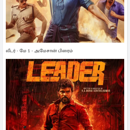
லீடர் - மே 1 - அமேசான் பிரைம்