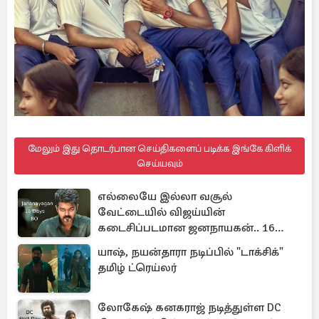
மேலும் இது தொடர்பான செய்திகளைப் படிக்க இங்கே கிளிக்
செய்யவும்
எல்லையே இல்லா வசூல்
வேட்டையில் விஜய்யின்
கடைசிப்படமான ஜனநாயகன்.. 16
நாள் பாக்ஸ் ஆபிஸ்
யாஷ், நயன்தாரா நடிப்பில் "டாக்சிக்"
தமிழ் ட்ரெய்லர்
லோகேஷ் கனகராஜ் நடித்துள்ள DC