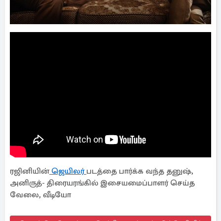
ரஜினியின்
ஜெயிலர்
படத்தை பார்க்க வந்த தனுஷ்,
அனிருத்- திரையரங்கில் இசையமைப்பாளர் செய்த
வேலை, வீடியோ