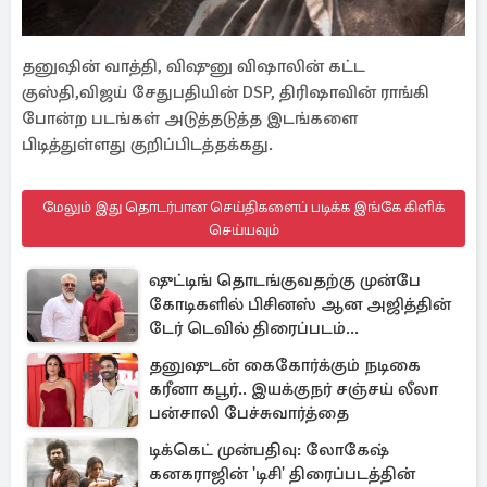
தனுஷின் வாத்தி, விஷுனு விஷாலின் கட்ட
குஸ்தி,விஜய் சேதுபதியின் DSP, திரிஷாவின் ராங்கி
போன்ற படங்கள் அடுத்தடுத்த இடங்களை
பிடித்துள்ளது குறிப்பிடத்தக்கது.
மேலும் இது தொடர்பான செய்திகளைப் படிக்க இங்கே கிளிக்
செய்யவும்
ஷுட்டிங் தொடங்குவதற்கு முன்பே
கோடிகளில் பிசினஸ் ஆன அஜித்தின்
டேர் டெவில் திரைப்படம்...
தனுஷுடன் கைகோர்க்கும் நடிகை
கரீனா கபூர்.. இயக்குநர் சஞ்சய் லீலா
பன்சாலி பேச்சுவார்த்தை
டிக்கெட் முன்பதிவு: லோகேஷ்
கனகராஜின் 'டிசி' திரைப்படத்தின்