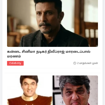
கன்னட சினிமா நடிகர் திலீப்ராஜ் மாரடைப்பால்
மரணம்
Celebrity
2 மாதங்கள் முன்