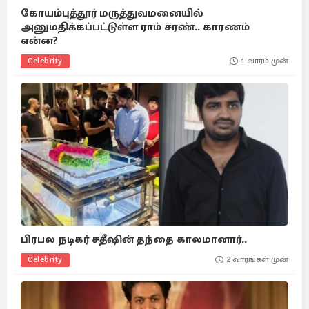
கோயம்புத்தூர் மருத்துவமனையில்
அனுமதிக்கப்பட்டுள்ள ராம் சரண்.. காரணம்
என்ன?
Celebrity
1 வாரம் முன்
பிரபல நடிகர் சதீஷின் தந்தை காலமானார்..
Celebrity
2 வாரங்கள் முன்