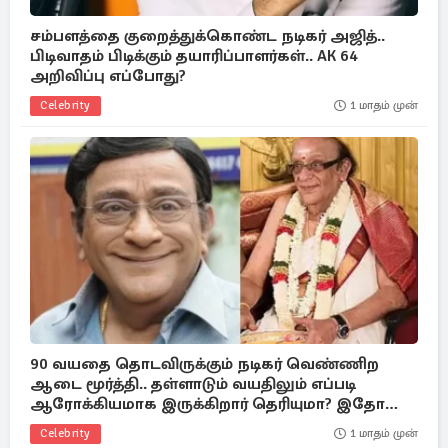
சம்பளத்தை குறைத்துக்கொண்ட நடிகர் அஜித்..
பிடிவாதம் பிடிக்கும் தயாரிப்பாளர்கள்.. AK 64
அறிவிப்பு எப்போது?
Celebrity
1 மாதம் முன்
90 வயதை தொடவிருக்கும் நடிகர் வெண்ணிற
ஆடை மூர்த்தி.. தள்ளாடும் வயதிலும் எப்படி
ஆரோக்கியமாக இருக்கிறார் தெரியுமா? இதோ
அந்த ரகசியம்
Celebrity
1 மாதம் முன்