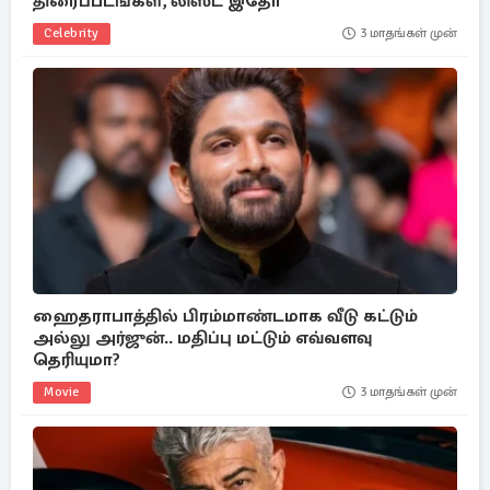
திரைப்படங்கள், லிஸ்ட் இதோ
Celebrity
3 மாதங்கள் முன்
ஹைதராபாத்தில் பிரம்மாண்டமாக வீடு கட்டும்
அல்லு அர்ஜுன்.. மதிப்பு மட்டும் எவ்வளவு
தெரியுமா?
Movie
3 மாதங்கள் முன்