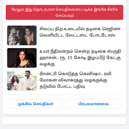
மேலும் இது தொடர்பான செய்திகளைப் படிக்க இங்கே கிளிக்
செய்யவும்
சிவப்பு நிற உடையில் நடிகை ரெஜினா
வெளியிட்ட லேட்டஸ்ட் போட்டோஸ்
உயர் நீதிமன்றம் சென்ற நடிகை ஸ்ருதி
ஹாசன்.. ரூ. 15 கோடி இழப்பீடு கேட்கு
வழக்கு
ரீஎன்ட்ரி கொடுத்த கெனிஷா.. ரவி
மோகன் விவாகரத்து வழக்குக்கு
நடுவில் போட்ட பதிவு
முக்கிய செய்திகள்
பிரபலமானவை