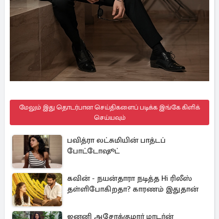
மேலும் இது தொடர்பான செய்திகளைப் படிக்க இங்கே கிளிக்
செய்யவும்
பவித்ரா லட்சுமியின் பாத்டப்
போட்டோஷூட்
கவின் - நயன்தாரா நடித்த Hi ரிலீஸ்
தள்ளிபோகிறதா? காரணம் இதுதான்
ஜனனி அசோக்குமார் மாடர்ன்