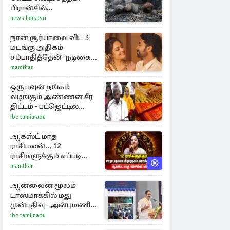
பிரான்சில்
கண்டுபிடிக்கப்பட்டுள்ள
news lankasri
வெடிகுண்டுகள்
நான் சூர்யாவை விட 3
மடங்கு அதிகம்
சம்பாதித்தேன்- நடிகை
ஜோதிகா
manithan
ஒரு பவுன் தங்கம்
வழங்கும் அண்ணன் சீர்
திட்டம் - பட்ஜெட்டில்
அமைச்சர் மரிய வில்சன்
ibc tamilnadu
அறிவிப்பு!
ஆகஸ்ட் மாத
ராசிபலன்.., 12
ராசிகளுக்கும் எப்படி
இருக்கும்?
manithan
ஆன்லைன் மூலம்
டாஸ்மாக்கில் மது
முன்பதிவு - அன்புமணி
ராமதாஸ் எதிர்ப்பு
ibc tamilnadu