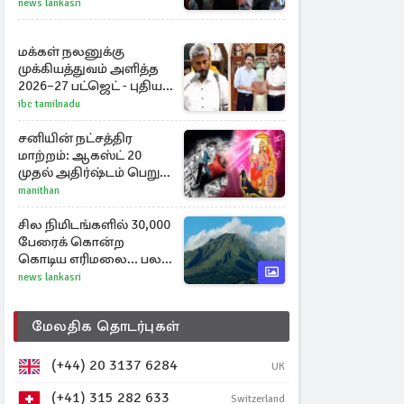
காட்டிய ரிக்கெல்டன்,
news lankasri
மார்ஷ்
மக்கள் நலனுக்கு
முக்கியத்துவம் அளித்த
2026–27 பட்ஜெட் - புதிய
நலத்திட்டங்கள்
ibc tamilnadu
என்னென்ன?
சனியின் நட்சத்திர
மாற்றம்: ஆகஸ்ட் 20
முதல் அதிர்ஷ்டம் பெறும்
ராசிகள்!
manithan
சில நிமிடங்களில் 30,000
பேரைக் கொன்ற
கொடிய எரிமலை... பல
தசாப்த கால
news lankasri
அமைதிக்குப் பிறகு
மீண்டும்
மேலதிக தொடர்புகள்
(+44) 20 3137 6284
UK
(+41) 315 282 633
Switzerland