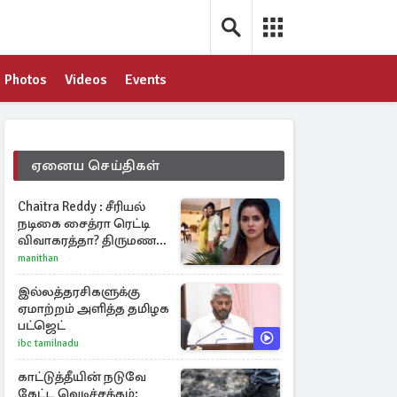
Photos
Videos
Events
ஏனைய செய்திகள்
Chaitra Reddy : சீரியல்
நடிகை சைத்ரா ரெட்டி
விவாகரத்தா? திருமண
புகைப்படங்களை நீக்கம்
manithan
இல்லத்தரசிகளுக்கு
ஏமாற்றம் அளித்த தமிழக
பட்ஜெட்
ibc tamilnadu
காட்டுத்தீயின் நடுவே
கேட்ட வெடிச்சத்தம்: