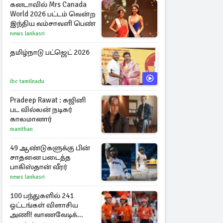
கனடாவில் Mrs Canada
World 2026 பட்டம் வென்ற
இந்திய வம்சாவளி பெண்
news lankasri
தமிழ்நாடு பட்ஜெட் 2026
ibc tamilnadu
Pradeep Rawat : கஜினி
பட வில்லன் நடிகர்
காலமானார்
manithan
49 ஆண்டுகளுக்கு பின்
சாதனை படைத்த
பாகிஸ்தான் வீரர்
news lankasri
100 பந்துகளில் 241
ஓட்டங்கள் விளாசிய
அணி! வாணவேடிக்கை