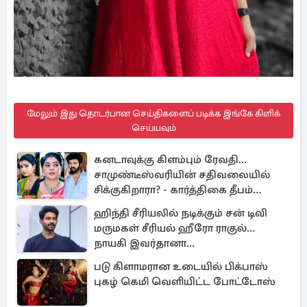
மேலும் இது தொடர்பான செய்திகளைப் படிக்க இங்கே கிளிக்
செய்யவும்
கனடாவுக்கு கிளம்பும் ரேவதி...
சாமுண்டீஸ்வரியின் சதிவலையில்
சிக்குகிறாரா? - கார்த்திகை தீபம்
இன்றைய எபிசோட் அப்டேட்!
ஹிந்தி சீரியலில் நடிக்கும் சன் டிவி
மருமகள் சீரியல் ஹீரோ ராகுல்...
நாயகி இவர்தானா...
படு கிளாமரான உடையில் பிக்பாஸ்
புகழ் கெமி வெளியிட்ட போட்டோஸ்