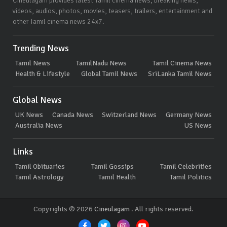
Cineulagam provides latest Tamil cinema news, breaking news,
videos, audios, photos, movies, teasers, trailers, entertainment and
other Tamil cinema news 24x7.
Trending News
Tamil News
TamilNadu News
Tamil Cinema News
Health & Lifestyle
Global Tamil News
SriLanka Tamil News
Global News
UK News
Canada News
Switzerland News
Germany News
Australia News
US News
Links
Tamil Obituaries
Tamil Gossips
Tamil Celebrities
Tamil Astrology
Tamil Health
Tamil Politics
Copyrights © 2026
Cineulagam
. All rights reserved.