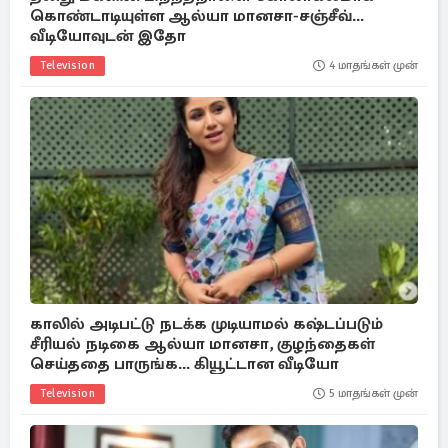
கொண்டாடியுள்ள ஆல்யா மானசா-சஞ்சீவ்...
வீடியோவுடன் இதோ
Television
4 மாதங்கள் முன்
காலில் அடிபட்டு நடக்க முடியாமல் கஷ்டப்படும்
சீரியல் நடிகை ஆல்யா மானசா, குழந்தைகள்
செய்ததை பாருங்க... கியூட்டான வீடியோ
Television
5 மாதங்கள் முன்