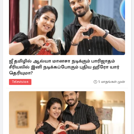
ஜீ தமிழில் ஆல்யா மானசா நடிக்கும் பாரிஜாதம்
சீரியலில் இனி நடிக்கப்போகும் புதிய ஹீரோ யார்
தெரியுமா?
Television
5 மாதங்கள் முன்