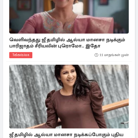
வெளிவந்தது ஜீ தமிழில் ஆல்யா மானசா நடிக்கும்
பாரிஜாதம் சீரியலின் புரொமோ.. இதோ
Television
11 மாதங்கள் முன்
ஜீ தமிழில் ஆல்யா மானசா நடிக்கப்போகும் புதிய