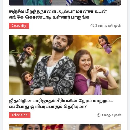
சஞ்சீவ் பிறந்தநாளை ஆல்யா மானசா உடன்
எங்கே கொண்டாடி உள்ளார் பாருங்க
Celebrity
3 வாரங்கள் முன்
ஜீ தமிழின் பாரிஜாதம் சீரியலின் நேரம் மாற்றம்...
எப்போது ஒளிபரப்பாகும் தெரியுமா?
Television
1 மாதம் முன்