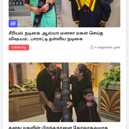
சீரியல் நடிகை ஆல்யா மனசா மகள் செய்த
விஷயம்.. பாராட்டி தள்ளிய நடிகை
Celebrity
4 மாதங்கள் முன்
தனது மகளின் பிறந்தநாளை கோலாகலமாக