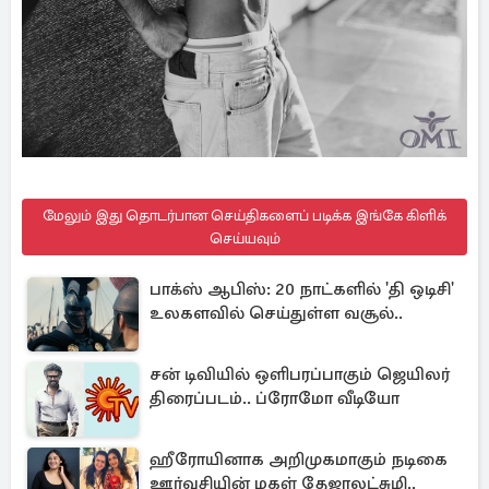
மேலும் இது தொடர்பான செய்திகளைப் படிக்க இங்கே கிளிக்
செய்யவும்
பாக்ஸ் ஆபிஸ்: 20 நாட்களில் 'தி ஒடிசி'
உலகளவில் செய்துள்ள வசூல்..
சன் டிவியில் ஒளிபரப்பாகும் ஜெயிலர்
திரைப்படம்.. ப்ரோமோ வீடியோ
ஹீரோயினாக அறிமுகமாகும் நடிகை
ஊர்வசியின் மகள் தேஜாலட்சுமி..