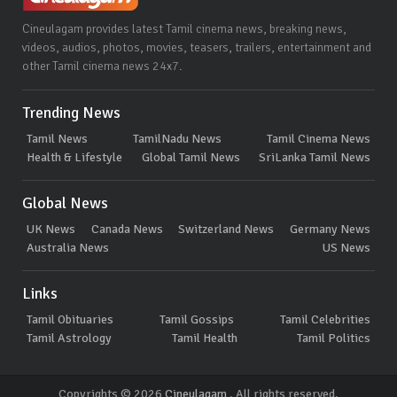
Cineulagam provides latest Tamil cinema news, breaking news,
videos, audios, photos, movies, teasers, trailers, entertainment and
other Tamil cinema news 24x7.
Trending News
Tamil News
TamilNadu News
Tamil Cinema News
Health & Lifestyle
Global Tamil News
SriLanka Tamil News
Global News
UK News
Canada News
Switzerland News
Germany News
Australia News
US News
Links
Tamil Obituaries
Tamil Gossips
Tamil Celebrities
Tamil Astrology
Tamil Health
Tamil Politics
Copyrights © 2026
Cineulagam
. All rights reserved.