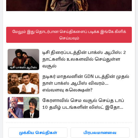
மேலும் இது தொடர்பான செய்திகளைப் படிக்க இங்கே கிளிக்
செய்யவும்
டிசி திரைப்படத்தின் பாக்ஸ் ஆபிஸ்: 2
நாட்களில் உலகளவில் செய்துள்ள
வசூல்
நடிகர் மாதவனின் GDN படத்தின் முதல்
நாள் பாக்ஸ் ஆபிஸ் விவரம்...
எவ்வளவு கலெக்ஷன்?
கேரளாவில் செம வசூல் செய்த டாப்
10 தமிழ் படங்களின் லிஸ்ட் இதோ...
முக்கிய செய்திகள்
பிரபலமானவை