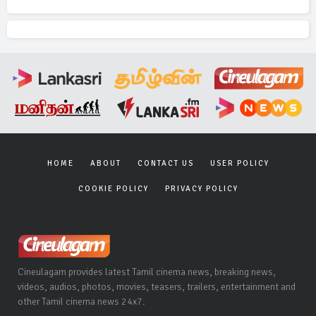
HOME
ABOUT
CONTACT US
USER POLICY
COOKIE POLICY
PRIVACY POLICY
Cineulagam provides latest Tamil cinema news, breaking news,
videos, audios, photos, movies, teasers, trailers, entertainment and
other Tamil cinema news 24x7.