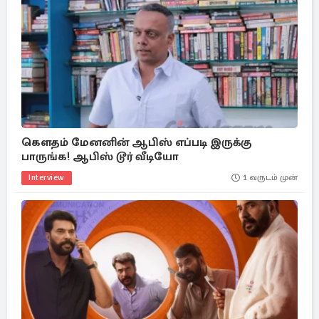
கௌதம் மேனனின் ஆபிஸ் எப்படி இருக்கு
பாருங்க! ஆபிஸ் டூர் வீடியோ
Interview
1 வருடம் முன்