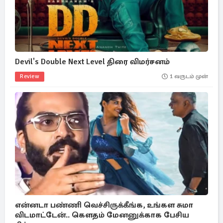
Devil's Double Next Level திரை விமர்சனம்
Review
1 வருடம் முன்
என்னடா பண்ணி வெச்சிருக்கீங்க, உங்கள சுமா
விடமாட்டேன்.. கௌதம் மேனனுக்காக பேசிய