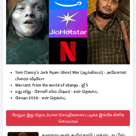
Tom Clancy's Jack Ryan: Ghost War (ஆங்கிலம்) - அமேசான்
பிரைம் வீடியோ
Warrant: from the world of vilangu - ஜீ 5
மது விது - சோனி லிவ் பீஷ்மர் - சன் நெக்ஸ்ட்
சேஷா 2016 - சன் நெக்ஸ்ட்
மேலும் இது தொடர்பான செய்திகளைப் படிக்க இங்கே கிளிக்
செய்யவும்
ஜனநாயகன் தமிழ்நாடு பாக்ஸ் ஆபீஸ்..