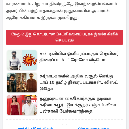
காரணமாம். சிறு வயதிலிருந்தே இவற்றையெல்லாம்
அவர் பின்பற்றியதால்தான் முதுமையில் அவரால்
ஆரோக்கியமாக இருக்க முடிகிறது.
மேலும் இது தொடர்பான செய்திகளைப் படிக்க இங்கே கிளிக்
செய்யவும்
சன் டிவியில் ஒளிபரப்பாகும் ஜெயிலர்
திரைப்படம்.. ப்ரோமோ வீடியோ
கர்நாடகாவில் அதிக வசூல் செய்த
டாப் 10 தமிழ் திரைப்படங்கள்.. லிஸ்ட்
இதோ
தனுஷுடன் கைகோர்க்கும் நடிகை
கரீனா கபூர்.. இயக்குநர் சஞ்சய் லீலா
பன்சாலி பேச்சுவார்த்தை
முக்கிய செய்திகள்
பிரபலமானவை