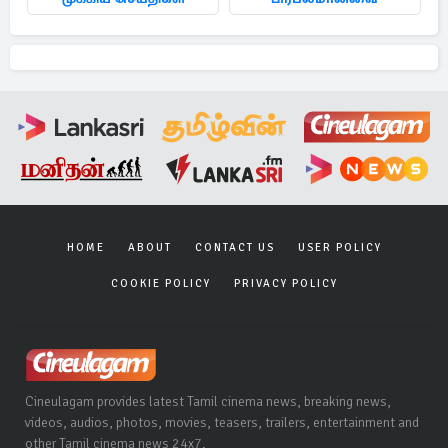
HOME
ABOUT
CONTACT US
USER POLICY
COOKIE POLICY
PRIVACY POLICY
Cineulagam provides latest Tamil cinema news, breaking news,
videos, audios, photos, movies, teasers, trailers, entertainment and
other Tamil cinema news 24x7.