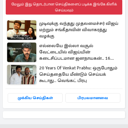
மேலும் இது தொடர்பான செய்திகளைப் படிக்க இங்கே கிளிக்
செய்யவும்
முடிவுக்கு வந்தது முதலமைச்சர் விஜய்
மற்றும் சங்கீதாவின் விவாகரத்து
வழக்கு
எல்லையே இல்லா வசூல்
வேட்டையில் விஜய்யின்
கடைசிப்படமான ஜனநாயகன்.. 16
நாள் பாக்ஸ் ஆபிஸ்
20 Years Of Venkat Prabhu: ஒருபோதும்
செய்ததையே மீண்டும் செய்யக்
கூடாது.. வெங்கட் பிரபு
முக்கிய செய்திகள்
பிரபலமானவை