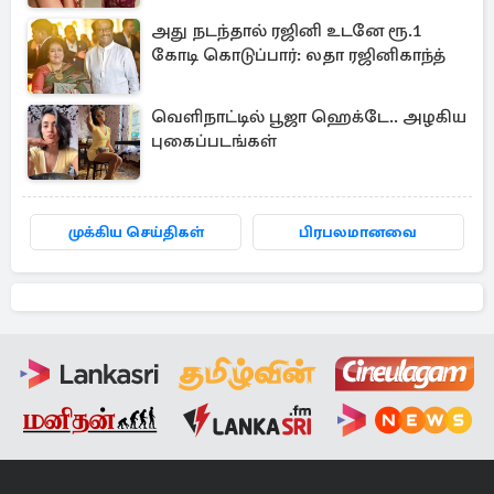
அது நடந்தால் ரஜினி உடனே ரூ.1
கோடி கொடுப்பார்: லதா ரஜினிகாந்த்
வெளிநாட்டில் பூஜா ஹெக்டே.. அழகிய
புகைப்படங்கள்
முக்கிய செய்திகள்
பிரபலமானவை