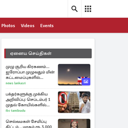
Photos
Videos
Events
ஏனைய செய்திகள்
முழு சூரிய கிரகணம்...
ஐரோப்பா முழுவதும் மின்
கட்டமைப்புகளில்
அழுத்தம் ஏற்படலாம்
news lankasri
பக்தர்களுக்கு முக்கிய
அறிவிப்பு: செப்டம்பர் 1
முதல் கோயில்களில்
மொபைலுக்கு தடை!
ibc tamilnadu
செல்வமகள் சேமிப்பு
திட்டம்.., மாதம் ரூ.3,000