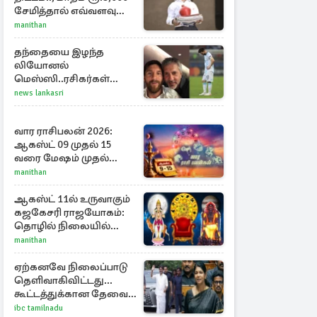
சேமித்தால் எவ்வளவு
கிடைக்கும்?
manithan
தந்தையை இழந்த
லியோனல்
மெஸ்ஸி..ரசிகர்கள்
இரங்கல்
news lankasri
வார ராசிபலன் 2026:
ஆகஸ்ட் 09 முதல் 15
வரை மேஷம் முதல்
மீனம் வரை முழு
manithan
பலன்கள்
ஆகஸ்ட் 11ல் உருவாகும்
கஜகேசரி ராஜயோகம்:
தொழில் நிலையில்
அதிர்ஷ்டம் பெறும் 3
manithan
ராசிகள்!
ஏற்கனவே நிலைப்பாடு
தெளிவாகிவிட்டது...
கூட்டத்துக்கான தேவை
என்ன? - கனிமொழி
ibc tamilnadu