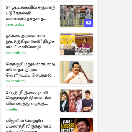
விமர்சனம்
54 ஓட்டங்களில் சுருண்டு
படுதோல்வி:
வங்காளதேசத்தை
சரித்த ஒற்றை வீரர்
news lankasri
தவெக அரசை யார்
இயக்குகிறார்கள்? திமுக
எம்.பி கனிமொழி
கேள்வி
ibc tamilnadu
தொகுதி மறுவரையறை
மசோதா: திமுக
வெளிநடப்பு செய்தால்
ஆதரவாகவே
ibc tamilnadu
கருதப்படும் – அமைச்சர்
நிர்மல்குமார்
27வது திருமண நாள்
நெருங்கும் நிலையில்
விவாகரத்து வழக்கு
வாபஸ்! விஜய்யுடன்
manithan
மீண்டும் இணைவாரா?
விஜயின் வெற்றிப்
பயணத்திலிருந்து நாம்
கற்றுக்கொள்ள