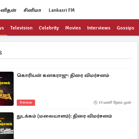
னிதன்
சினிமா
Lankasri FM
ws
Television
Celebrity
Movies
Interviews
Gossips
s
கொரியன் கனகராஜு: திரை விமர்சனம்
Review
19 மணி நேரம் முன்
துடக்கம் (மலையாளம்): திரை விமர்சனம்