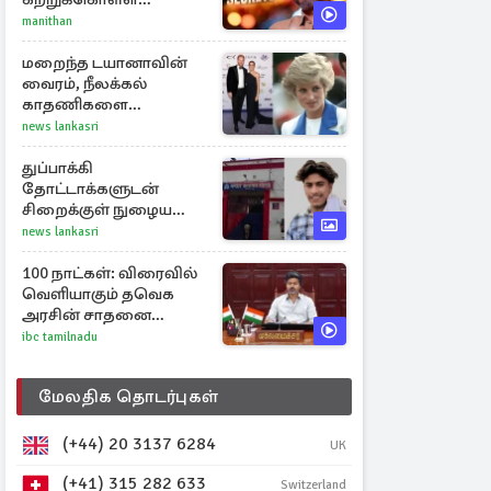
வேண்டிய முக்கிய 3
manithan
விடயங்கள்!
மறைந்த டயானாவின்
வைரம், நீலக்கல்
காதணிகளை
அணிந்திருந்த மேகன்
news lankasri
மார்க்கல்
துப்பாக்கி
தோட்டாக்களுடன்
சிறைக்குள் நுழைய
முயன்ற பள்ளிச் சிறுமி:
news lankasri
விசாரணையின் கூறிய
காரணம்
100 நாட்கள்: விரைவில்
வெளியாகும் தவெக
அரசின் சாதனை
பட்டியல்
ibc tamilnadu
மேலதிக தொடர்புகள்
(+44) 20 3137 6284
UK
(+41) 315 282 633
Switzerland