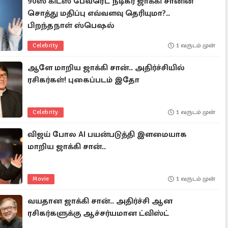
90ஸ் கிட்ஸ் பேவரெட் நடிகர் ஜாக்கி சானின்
சொத்து மதிப்பு எவ்வளவு தெரியுமா?..
பிறந்தநாள் ஸ்பெஷல்
Celebrity
1 வருடம் முன்
ஆளே மாறிய ஜாக்கி சான்.. அதிர்ச்சியில்
ரசிகர்கள்! புகைப்படம் இதோ
Celebrity
1 வருடம் முன்
விஜய் போல AI பயன்படுத்தி இளமையாக
மாறிய ஜாக்கி சான்..
Movie
1 வருடம் முன்
வயதான ஜாக்கி சான்.. அதிர்ச்சி ஆன
ரசிகர்களுக்கு ஆச்சர்யமான ட்விஸ்ட்