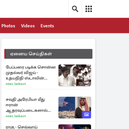
Photos
Videos
Events
ஏனைய செய்திகள்
பேப்பரை படிக்க சொன்ன
முதல்வர் விஜய் -
உதயநிதி ஸ்டாலின்
கொடுத்த பதிலடி
news lankasri
சவுதி அரேபியா மீது
ஈரான்
ஆதரவுப்படைகளால்
இருமுனைத் தாக்குதல்:
news lankasri
நெருக்கடியில் மத்திய
கிழக்கு
ராகு - செவ்வாய்