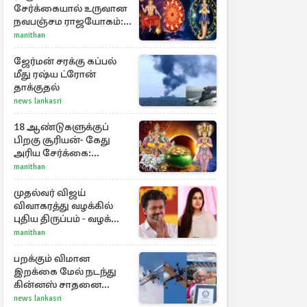
சேர்க்கையால் உருவான
நவபஞ்சம ராஜயோகம்:
அதிர்ஷ்டம் பெறும் 3
manithan
ராசிகள்!
ஜேர்மன் சரக்கு கப்பல்
மீது ரஷ்ய ட்ரோன்
தாக்குதல்
news lankasri
18 ஆண்டுகளுக்குப்
பிறகு சூரியன்- கேது
அரிய சேர்க்கை:
அதிர்ஷ்டம் பெறும் 3
manithan
ராசிகள்!
முதல்வர் விஜய்
விவாகரத்து வழக்கில்
புதிய திருப்பம் - வழக்கை
வாபஸ் பெற்ற சங்கீதா!
manithan
பறக்கும் விமான
இறக்கை மேல் நடந்து
கின்னஸ் சாதனை
படைத்த 97 வயது
news lankasri