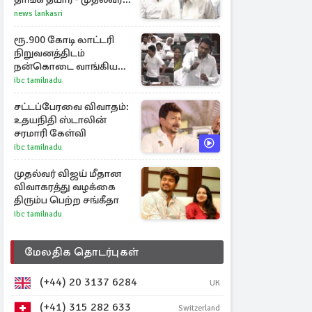
விஜய்
news lankasri
ரூ.900 கோடி லாட்டரி
நிறுவனத்திடம்
நன்கொடை வாங்கியது
ஏன்? உதயநிதி - ஆதவ்
ibc tamilnadu
விவாதம்
சட்டப்பேரவை விவாதம்:
உதயநிதி ஸ்டாலின்
சரமாரி கேள்வி
ibc tamilnadu
முதல்வர் விஜய் மீதான
விவாகரத்து வழக்கை
திரும்ப பெற்ற சங்கீதா
ibc tamilnadu
மேலதிக தொடர்புகள்
(+44) 20 3137 6284
UK
(+41) 315 282 633
Switzerland