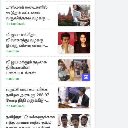
மூதாட்டி
டாஸ்மாக் கடைகளில்
கூடுதல் கட்டணம்
வசூலித்தால் வழக்கு:
சென்னை
ibc tamilnadu
உயர்நீதிமன்றம் உத்தரவு
விஜய் - சங்கீதா
விவாகரத்து வழக்கு
இன்று விசாரணை -
காணொளி மூலம்
manithan
ஆஜராக வாய்ப்பு
விஜய் மற்றும் நடிகை
திரிஷாவின்
புகைப்படங்கள்
manithan
வறட்சியை சமாளிக்க
தமிழக அரசு ரூ.288.97
கோடி நிதி ஒதுக்கீடு -
வெளியான அரசாணை
ibc tamilnadu
தமிழ்நாட்டு மக்களுக்காக
எந்த அவமானத்தையும்
தாங்க தயார் - முதல்வர்