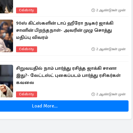
Celebrity
2 ஆண்டுகள் முன்
90ஸ் கிட்ஸ்களின் டாப் ஹீரோ நடிகர் ஜாக்கி
சானின் பிறந்தநாள்- அவரின் முழு சொத்து
மதிப்பு விவரம்
Celebrity
2 ஆண்டுகள் முன்
சிறுவயதில் நாம் பார்த்து ரசித்த ஜாக்கி சானா
இது?- லேட்டஸ்ட் புகைப்படம் பார்த்து ரசிகர்கள்
கவலை
Celebrity
2 ஆண்டுகள் முன்
Load More...