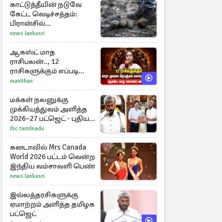
காட்டுத்தீயின் நடுவே
கேட்ட வெடிச்சத்தம்:
பிரான்சில்
கண்டுபிடிக்கப்பட்டுள்ள
news lankasri
வெடிகுண்டுகள்
ஆகஸ்ட் மாத
ராசிபலன்.., 12
ராசிகளுக்கும் எப்படி
இருக்கும்?
manithan
மக்கள் நலனுக்கு
முக்கியத்துவம் அளித்த
2026–27 பட்ஜெட் - புதிய
நலத்திட்டங்கள்
ibc tamilnadu
என்னென்ன?
கனடாவில் Mrs Canada
World 2026 பட்டம் வென்ற
இந்திய வம்சாவளி பெண்
news lankasri
இல்லத்தரசிகளுக்கு
ஏமாற்றம் அளித்த தமிழக
பட்ஜெட்