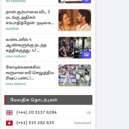
ibc tamilnadu
நான் சூர்யாவை விட 3
மடங்கு அதிகம்
சம்பாதித்தேன்- நடிகை
ஜோதிகா
manithan
லண்டனில் 4
ஆண்களுக்கு நடந்த
கத்திக்குத்து: 47
வயதுடைய பெண்
news lankasri
ஒருவர் கைது
கோடிக்கணக்கில்
வருமான வரி செலுத்திய
ரிஷப் பண்ட்!
மாநிலத்திலேயே முதல்
news lankasri
நபர்
மேலதிக தொடர்புகள்
(+44) 20 3137 6284
UK
(+41) 315 282 633
Switzerland