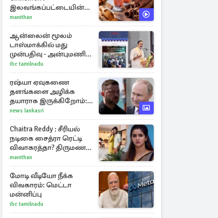
இலவங்கப்பட்டையின்
மருத்துவ குணங்களும்
manithan
ஆரோக்கிய
நன்மைகளும்!
ஆன்லைன் மூலம்
டாஸ்மாக்கில் மது
முன்பதிவு - அன்புமணி
ராமதாஸ் எதிர்ப்பு
ibc tamilnadu
ரஷ்யா ஏவுகணை
தளங்களை அழிக்க
தயாராக இருக்கிறோம்:
எச்சரிக்கை விடுத்த
news lankasri
ஜெலென்ஸ்கி
Chaitra Reddy : சீரியல்
நடிகை சைத்ரா ரெட்டி
விவாகரத்தா? திருமண
புகைப்படங்களை நீக்கம்
manithan
மோடி வீடியோ நீக்க
விவகாரம்: மெட்டா
மன்னிப்பு
ibc tamilnadu