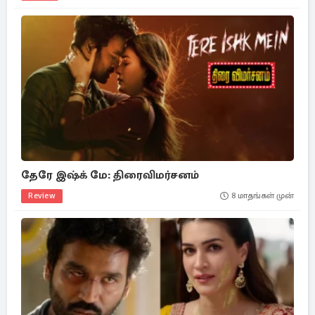
தேரே இஷ்க் மே: திரைவிமர்சனம்
Review
8 மாதங்கள் முன்