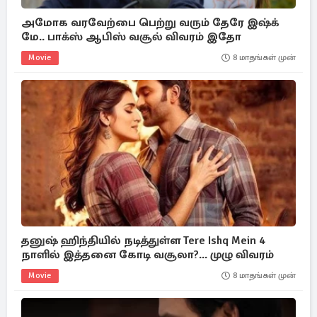
அமோக வரவேற்பை பெற்று வரும் தேரே இஷ்க்
மே.. பாக்ஸ் ஆபிஸ் வசூல் விவரம் இதோ
Movie
8 மாதங்கள் முன்
தனுஷ் ஹிந்தியில் நடித்துள்ள Tere Ishq Mein 4
நாளில் இத்தனை கோடி வசூலா?... முழு விவரம்
Movie
8 மாதங்கள் முன்