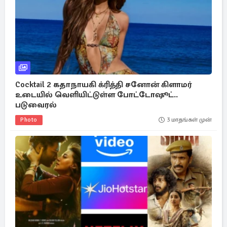
Cocktail 2 கதாநாயகி க்ரித்தி சனோன் கிளாமர்
உடையில் வெளியிட்டுள்ள போட்டோஷூட்..
படுவைரல்
Photo
3 மாதங்கள் முன்