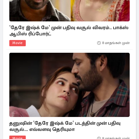
'தேரே இஷ்க் மே' முன் பதிவு வசூல் விவரம்.. பாக்ஸ்
ஆபிஸ் ரிப்போர்ட்
Movie
8 மாதங்கள் முன்
தனுஷின் 'தேரே இஷ்க் மே' படத்தின் முன் பதிவு
வசூல்... எவ்வளவு தெரியுமா
Movie
8 மாதங்கள் முன்