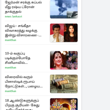
ஜேர்மன் சரக்கு கப்பல்
மீது ரஷ்ய ட்ரோன்
தாக்குதல்
news lankasri
விஜய் - சங்கீதா
விவாகரத்து வழக்கு
இன்று விசாரணை -
காணொளி மூலம்
manithan
ஆஜராக வாய்ப்பு
10-ம் வகுப்பு
படிக்கும்போதே
சினிமாவில்
அறிமுகமான த்ரிஷா!
manithan
உண்மையை பகிர்ந்த
இயக்குநர் பிரவீன் காந்தி
விரைவில் வரும்
பிளாஸ்டிக் ரூபாய்
நோட்டுகள்.., பழைய
காகித நோட்டுகள்
manithan
செல்லுமா?
18 ஆண்டுகளுக்குப்
பிறகு சூரியன்- கேது
அரிய சேர்க்கை: