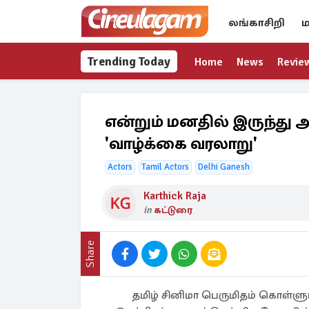
லங்காசிறி
ம
Trending Today
Home
News
Revie
என்றும் மனதில் இருந்த
'வாழ்க்கை வரலாறு'
Actors
Tamil Actors
Delhi Ganesh
Karthick Raja
in
கட்டுரை
Share
தமிழ் சினிமா பெருமிதம் கொள்ளும