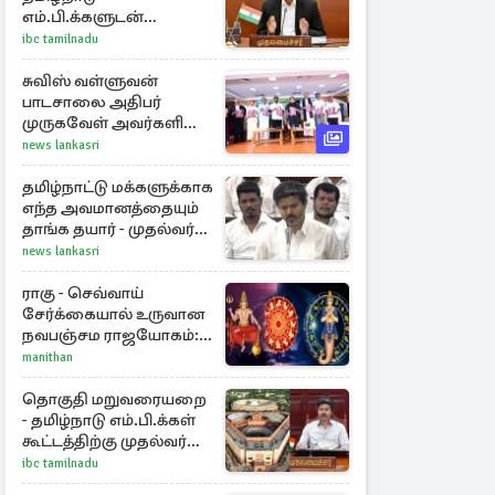
எம்.பி.க்களுடன்
முதலமைச்சர் விஜய்
ibc tamilnadu
ஆலோசனை
சுவிஸ் வள்ளுவன்
பாடசாலை அதிபர்
முருகவேள் அவர்களின்
சிங்கப்பூர், மலேசியா
news lankasri
மற்றும் தமிழ்நாடு பயண
அனுபவ தொகுப்பு
தமிழ்நாட்டு மக்களுக்காக
எந்த அவமானத்தையும்
தாங்க தயார் - முதல்வர்
விஜய்
news lankasri
ராகு - செவ்வாய்
சேர்க்கையால் உருவான
நவபஞ்சம ராஜயோகம்:
அதிர்ஷ்டம் பெறும் 3
manithan
ராசிகள்!
தொகுதி மறுவரையறை
- தமிழ்நாடு எம்.பி.க்கள்
கூட்டத்திற்கு முதல்வர்
விஜய் அழைப்பு
ibc tamilnadu