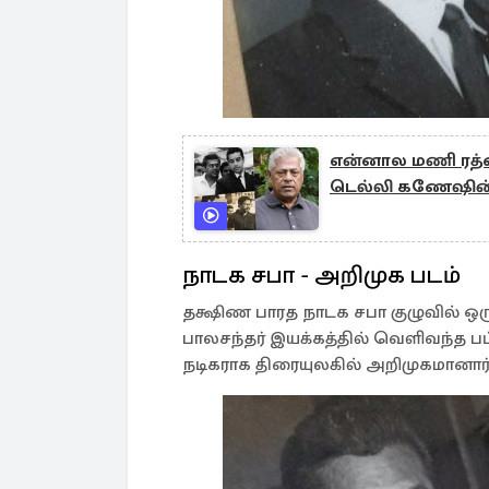
என்னால மணி ரத்னத்
டெல்லி கணேஷின்
நாடக சபா - அறிமுக படம்
தக்ஷிண பாரத நாடக சபா குழுவில் ஒரு
பாலசந்தர் இயக்கத்தில் வெளிவந்த பட
நடிகராக திரையுலகில் அறிமுகமானார