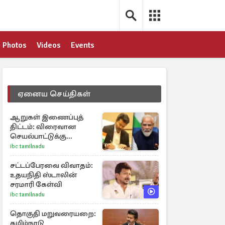
Photos
Videos
Events
ஏனைய செய்திகள்
ஆறுகள் இணைப்புத்
திட்டம்: விரைவான
செயல்பாட்டுக்கு
பிரதமருக்கு
ibc tamilnadu
முதலமைச்சர் கடிதம்
சட்டப்பேரவை விவாதம்:
உதயநிதி ஸ்டாலின்
சரமாரி கேள்வி
ibc tamilnadu
தொகுதி மறுவரையறை:
தமிழ்நாடு