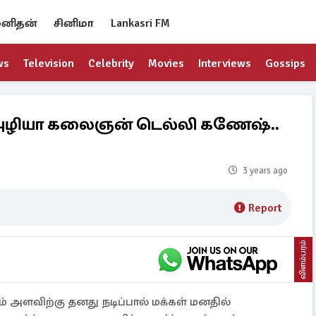
னிதன்
சினிமா
Lankasri FM
ws
Television
Celebrity
Movies
Interviews
Gossips
ு அழியா கலைஞன் டெல்லி கணேஷ்..
3 years ago
Report
விளம்பரம்
் அளவிற்கு தனது நடிப்பால் மக்கள் மனதில்