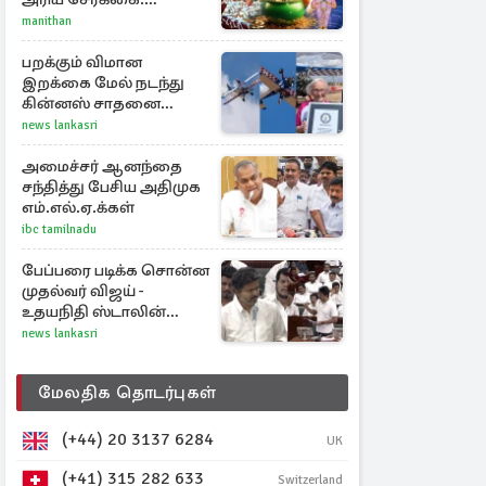
அதிர்ஷ்டம் பெறும் 3
manithan
ராசிகள்!
பறக்கும் விமான
இறக்கை மேல் நடந்து
கின்னஸ் சாதனை
படைத்த 97 வயது
news lankasri
மூதாட்டி
அமைச்சர் ஆனந்தை
சந்தித்து பேசிய அதிமுக
எம்.எல்.ஏ.க்கள்
ibc tamilnadu
பேப்பரை படிக்க சொன்ன
முதல்வர் விஜய் -
உதயநிதி ஸ்டாலின்
கொடுத்த பதிலடி
news lankasri
மேலதிக தொடர்புகள்
(+44) 20 3137 6284
UK
(+41) 315 282 633
Switzerland