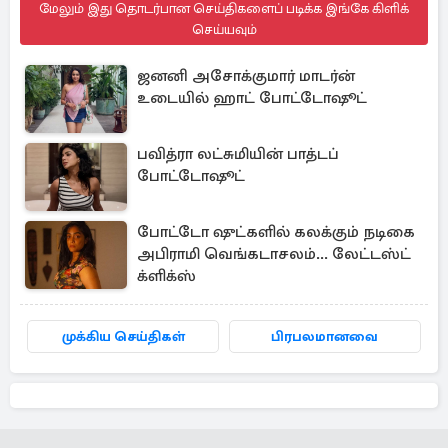
மேலும் இது தொடர்பான செய்திகளைப் படிக்க இங்கே கிளிக்
செய்யவும்
ஜனனி அசோக்குமார் மாடர்ன்
உடையில் ஹாட் போட்டோஷூட்
பவித்ரா லட்சுமியின் பாத்டப்
போட்டோஷூட்
போட்டோ ஷுட்களில் கலக்கும் நடிகை
அபிராமி வெங்கடாசலம்... லேட்டஸ்ட்
க்ளிக்ஸ்
முக்கிய செய்திகள்
பிரபலமானவை