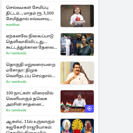
விசாரணையின் கூறிய
காரணம்
செல்வமகள் சேமிப்பு
திட்டம்.., மாதம் ரூ.3,000
சேமித்தால் எவ்வளவு
கிடைக்கும்?
manithan
ஏற்கனவே நிலைப்பாடு
தெளிவாகிவிட்டது...
கூட்டத்துக்கான தேவை
என்ன? - கனிமொழி
ibc tamilnadu
விமர்சனம்
தொகுதி மறுவரையறை
மசோதா: திமுக
வெளிநடப்பு செய்தால்
ஆதரவாகவே
ibc tamilnadu
கருதப்படும் – அமைச்சர்
நிர்மல்குமார்
100 நாட்கள்: விரைவில்
வெளியாகும் தவெக
அரசின் சாதனை
பட்டியல்
ibc tamilnadu
ஆகஸ்ட் 11ல் உருவாகும்
கஜகேசரி ராஜயோகம்:
தொழில் நிலையில்