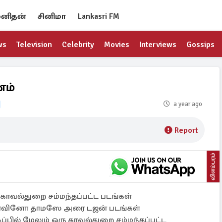
னிதன்
சினிமா
Lankasri FM
ws
Television
Celebrity
Movies
Interviews
Gossips
னம்
a year ago
Report
விளம்பரம்
காவல்துறை சம்மந்தப்பட்ட படங்கள்
டொவினோ தாமஸே அரை டஜன் படங்கள்
ப்பில் மேலும் ஒரு காவல்துறை சம்மந்தப்பட்ட