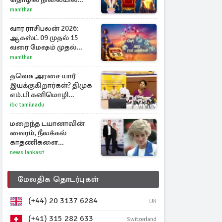
அதிர்ஷ்டம் பெறும் 3
manithan
ராசிகள்!
வார ராசிபலன் 2026:
ஆகஸ்ட் 09 முதல் 15
வரை மேஷம் முதல்
மீனம் வரை முழு
manithan
பலன்கள்
தவெக அரசை யார்
இயக்குகிறார்கள்? திமுக
எம்.பி கனிமொழி
கேள்வி
ibc tamilnadu
மறைந்த டயானாவின்
வைரம், நீலக்கல்
காதணிகளை
அணிந்திருந்த மேகன்
news lankasri
மார்க்கல்
மேலதிக தொடர்புகள்
(+44) 20 3137 6284
UK
(+41) 315 282 633
Switzerland