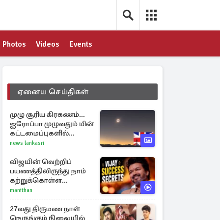
Photos
Videos
Events
ஏனைய செய்திகள்
முழு சூரிய கிரகணம்...
ஐரோப்பா முழுவதும் மின்
கட்டமைப்புகளில்
அழுத்தம் ஏற்படலாம்
news lankasri
விஜயின் வெற்றிப்
பயணத்திலிருந்து நாம்
கற்றுக்கொள்ள
வேண்டிய முக்கிய 3
manithan
விடயங்கள்!
27வது திருமண நாள்
நெருங்கும் நிலையில்