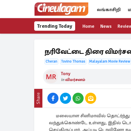
லங்காசிறி
ம
Trending Today
Home
News
Revie
நரிவேட்டை திரை விமர்ச
Cheran
Tovino Thomas
Malayalam Movie Review
Tony
in
விமர்சனம்
Share
மலையாள சினிமாவில் தொட்ர்ந்து 
வந்துக்கொண்டே உள்ளது, இதில் 
செய்திருப்பார், அப்படி டொவினோ நடி