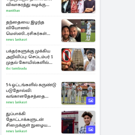
விவாகரத்து வழக்கு
வாபஸ்! விஜய்யுடன்
manithan
மீண்டும் இணைவாரா?
தந்தையை இழந்த
லியோனல்
மெஸ்ஸி..ரசிகர்கள்
இரங்கல்
news lankasri
பக்தர்களுக்கு முக்கிய
அறிவிப்பு: செப்டம்பர் 1
முதல் கோயில்களில்
மொபைலுக்கு தடை!
ibc tamilnadu
54 ஓட்டங்களில் சுருண்டு
படுதோல்வி:
வங்காளதேசத்தை
சரித்த ஒற்றை வீரர்
news lankasri
துப்பாக்கி
தோட்டாக்களுடன்
சிறைக்குள் நுழைய
முயன்ற பள்ளிச் சிறுமி:
news lankasri