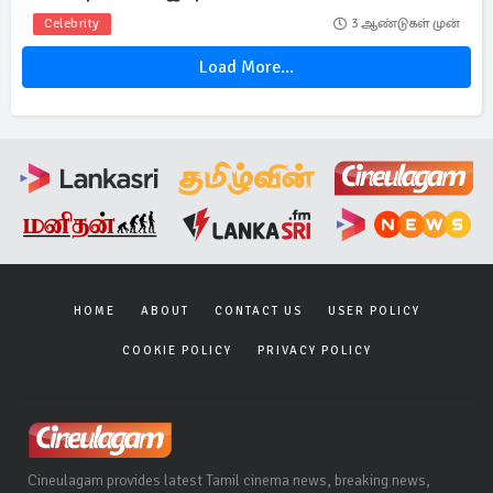
Celebrity
3 ஆண்டுகள் முன்
Load More...
HOME
ABOUT
CONTACT US
USER POLICY
COOKIE POLICY
PRIVACY POLICY
Cineulagam provides latest Tamil cinema news, breaking news,