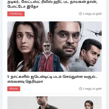
நடிகர்.. லேட்டஸ்ட் ரிலீஸ் ஹிட் பட நாயகன் தான்,
போட்டோ இதோ
Celebrity
1 வருடம் முன்
5 நாட்களில் ஐடென்டிட்டி படம் செய்துள்ள வசூல்..
எவ்வளவு தெரியுமா
Movie
1 வருடம் முன்