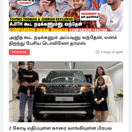
அஜித் கூட நடிக்கனும் அப்படினு வந்தேன், மனம்
திறந்து பேசிய டொவினோ தாமஸ்
Interview
1 வருடம் முன்
2 கோடி மதிப்புள்ள காரை வாங்கியுள்ள பிரபல