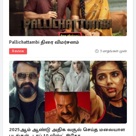
Pallichattambi திரை விமர்சனம்
Review
3 மாதங்கள் முன்
2025ஆம் ஆண்டு அதிக வசூல் செய்த மலையாள
படங்கள்.. டாப் 10 லிஸ்ட் இதோ