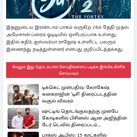
இதனுடைய இரண்டாம் பாகம் வருகிற 28ம் தேதி முதல்
அமேசான் ப்ரைம் ஓடிடியில் ஒளிபரப்பாக உள்ளது.
இதில் கதிர், ஐஸ்வர்யா ராஜேஷ் உள்ளிட்ட பலரும்
இணைந்து நடித்துள்ளனர் என்பது குறிப்பிடத்தக்கது.
மேலும் இது தொடர்பான செய்திகளைப் படிக்க இங்கே கிளிக்
செய்யவும்
டிக்கெட் முன்பதிவு: லோகேஷ்
கனகராஜின் 'டிசி' திரைப்படத்தின்
வசூல் விவரம்
ஷுட்டிங் தொடங்குவதற்கு முன்பே
கோடிகளில் பிசினஸ் ஆன அஜித்தின்
டேர் டெவில் திரைப்படம்...
பாக்ஸ் ஆபிஸ்: 15 நாட்களில்