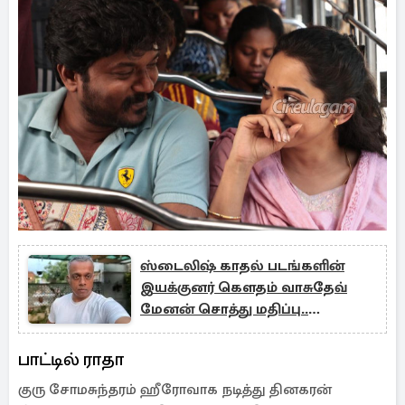
ஸ்டைலிஷ் காதல் படங்களின்
இயக்குனர் கௌதம் வாசுதேவ்
மேனன் சொத்து மதிப்பு..
பிறந்தநாள் ஸ்பெஷல்
பாட்டில் ராதா
குரு சோமசுந்தரம் ஹீரோவாக நடித்து தினகரன்