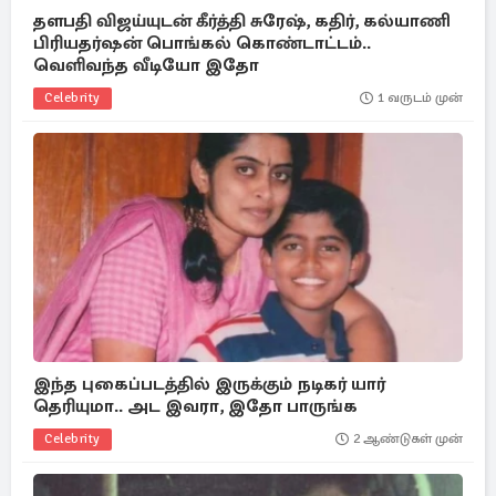
தளபதி விஜய்யுடன் கீர்த்தி சுரேஷ், கதிர், கல்யாணி
பிரியதர்ஷன் பொங்கல் கொண்டாட்டம்..
வெளிவந்த வீடியோ இதோ
Celebrity
1 வருடம் முன்
இந்த புகைப்படத்தில் இருக்கும் நடிகர் யார்
தெரியுமா.. அட இவரா, இதோ பாருங்க
Celebrity
2 ஆண்டுகள் முன்