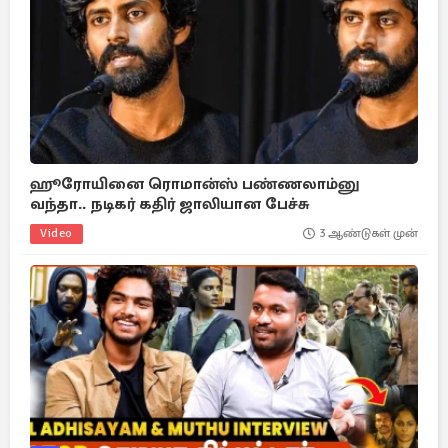
ஹூரோயினை ரொமான்ஸ் பண்ணலாம்னு
வந்தா.. நடிகர் கதிர் ஜாலியான பேச்சு
Video
3 ஆண்டுகள் முன்