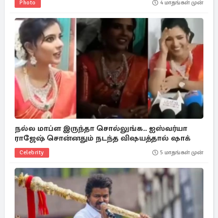
Photo
4 மாதங்கள் முன்
நல்ல மாப்ள இருந்தா சொல்லுங்க.. ஐஸ்வர்யா
ராஜேஷ் சொன்னதும் நடந்த விஷயத்தால் ஷாக்
Celebrity
5 மாதங்கள் முன்