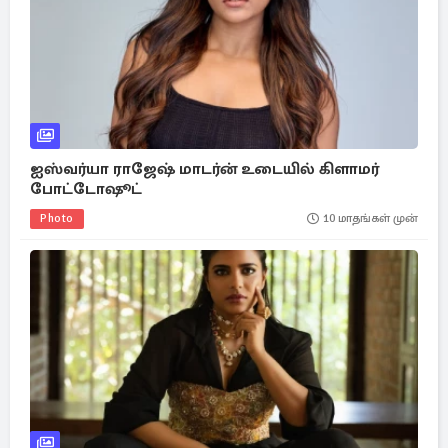
ஐஸ்வர்யா ராஜேஷ் மாடர்ன் உடையில் கிளாமர்
போட்டோஷூட்
Photo
10 மாதங்கள் முன்