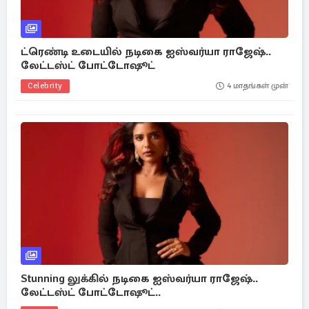
ட்ரெண்டி உடையில் நடிகை ஐஸ்வர்யா ராஜேஷ்..
லேட்டஸ்ட் போட்டோஷூட்
Celebrity
4 மாதங்கள் முன்
Stunning லுக்கில் நடிகை ஐஸ்வர்யா ராஜேஷ்..
லேட்டஸ்ட் போட்டோஷூட்..