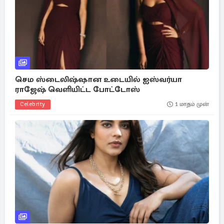
செம ஸ்டைலிஷ்ஷான உடையில் ஐஸ்வர்யா
ராஜேஷ் வெளியிட்ட போட்டோஸ்
Celebrity
1 மாதம் முன்