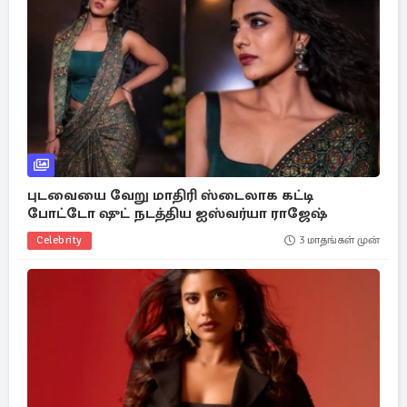
புடவையை வேறு மாதிரி ஸ்டைலாக கட்டி
போட்டோ ஷுட் நடத்திய ஐஸ்வர்யா ராஜேஷ்
Celebrity
3 மாதங்கள் முன்