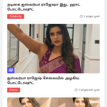
நடிகை ஐஸ்வர்யா ராஜேஷா இது.. ஹாட்
போட்டோஷூட்
Celebrity
1 மாதம் முன்
ஐஸ்வர்யா ராஜேஷ் சேலையில் அழகிய
போட்டோஷூட்
Photo
2 மாதங்கள் முன்