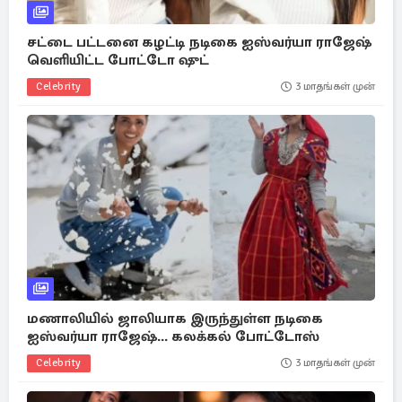
சட்டை பட்டனை கழட்டி நடிகை ஐஸ்வர்யா ராஜேஷ்
வெளியிட்ட போட்டோ ஷுட்
Celebrity
3 மாதங்கள் முன்
மணாலியில் ஜாலியாக இருந்துள்ள நடிகை
ஐஸ்வர்யா ராஜேஷ்... கலக்கல் போட்டோஸ்
Celebrity
3 மாதங்கள் முன்