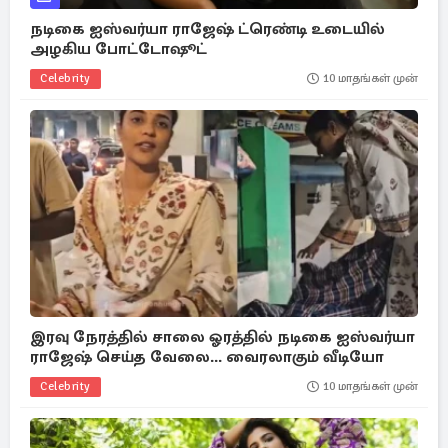
நடிகை ஐஸ்வர்யா ராஜேஷ் ட்ரெண்டி உடையில்
அழகிய போட்டோஷூட்
Celebrity
10 மாதங்கள் முன்
இரவு நேரத்தில் சாலை ஓரத்தில் நடிகை ஐஸ்வர்யா
ராஜேஷ் செய்த வேலை... வைரலாகும் வீடியோ
Celebrity
10 மாதங்கள் முன்