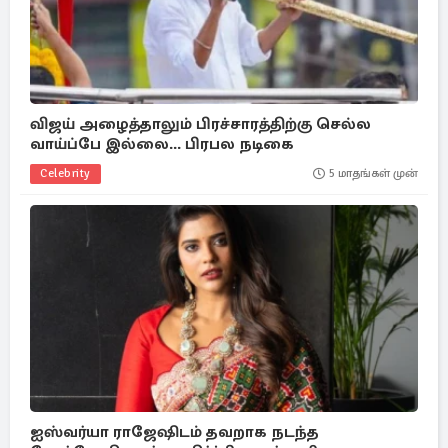
விஜய் அழைத்தாலும் பிரச்சாரத்திற்கு செல்ல
வாய்ப்பே இல்லை... பிரபல நடிகை
Celebrity
5 மாதங்கள் முன்
ஐஸ்வர்யா ராஜேஷிடம் தவறாக நடந்த