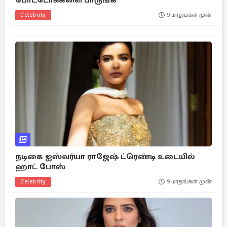
போட்டோக்களை பாருங்க
Celebrity
9 மாதங்கள் முன்
நடிகை ஐஸ்வர்யா ராஜேஷ் ட்ரெண்டி உடையில்
ஹாட் போஸ்
Celebrity
9 மாதங்கள் முன்