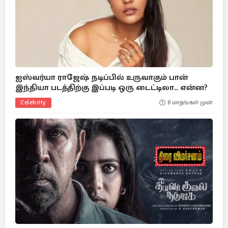
ஐஸ்வர்யா ராஜேஷ் நடிப்பில் உருவாகும் பான்
இந்தியா படத்திற்கு இப்படி ஒரு டைட்டிலா.. என்ன?
Celebrity
8 மாதங்கள் முன்