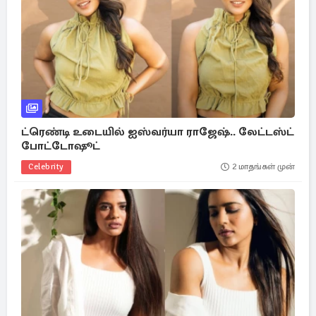
ட்ரெண்டி உடையில் ஐஸ்வர்யா ராஜேஷ்.. லேட்டஸ்ட்
போட்டோஷூட்
Celebrity
2 மாதங்கள் முன்