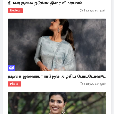
தீயவர் குலை நடுங்க: திரை விமர்சனம்
Review
8 மாதங்கள் முன்
நடிகை ஐஸ்வர்யா ராஜேஷ் அழகிய போட்டோஷூட்
Photo
8 மாதங்கள் முன்