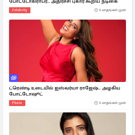
போட்டோகிராபர்.. அதிர்ச்சி புகார் கூறிய நடிகை
Celebrity
6 மாதங்கள் முன்
ட்ரெண்டி உடையில் ஐஸ்வர்யா ராஜேஷ்.. அழகிய
போட்டோஷூட்
Photo
6 மாதங்கள் முன்