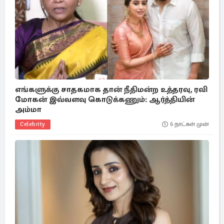
எங்களுக்கு சாதகமாக தான் நீதிமன்ற உத்தரவு, ரவி
மோகன் இவ்வளவு கொடுக்கணும்: ஆர்த்தியின்
அம்மா
Celebrity
6 நாட்கள் முன்