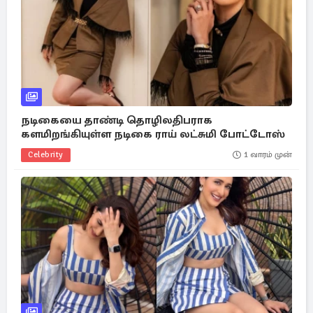
நடிகையை தாண்டி தொழிலதிபராக
களமிறங்கியுள்ள நடிகை ராய் லட்சுமி போட்டோஸ்
Celebrity
1 வாரம் முன்