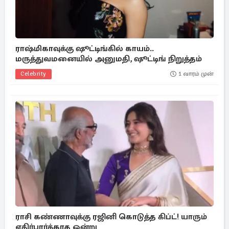
ராஷ்மிகாவுக்கு ஷூட்டிங்கில் காயம்..
மருத்துவமனையில் அனுமதி, ஷூட்டிங் நிறுத்தம்
Celebrity
1 வாரம் முன்
ராசி கண்ணாவுக்கு ரஜினி கொடுத்த கிப்ட்! யாரும்
எதிர்பார்க்காத ஒன்று