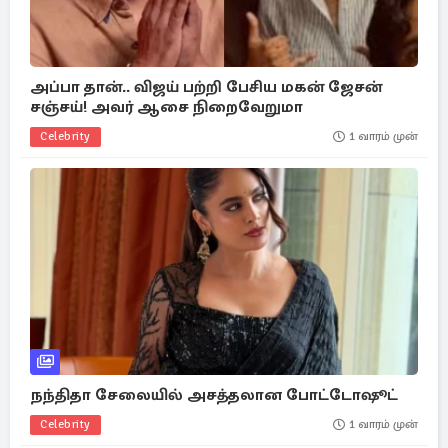
அப்பா தான்.. விஜய் பற்றி பேசிய மகன் ஜேசன்
சஞ்சய்! அவர் ஆசை நிறைவேறுமா
Celebrity
1 வாரம் முன்
நந்திதா சேலையில் அசத்தலான போட்டோஷூட்
Celebrity
1 வாரம் முன்