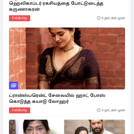
ஹெலிகாப்டர் ரகசியத்தை போட்டுடைத்த
கருணாகரன்
Celebrity
6 நாட்கள் முன்
ட்ரான்ஸ்பரென்ட் சேலையில் ஹாட் போஸ்
கொடுத்த கயாடு லோஹர்
Celebrity
6 நாட்கள் முன்