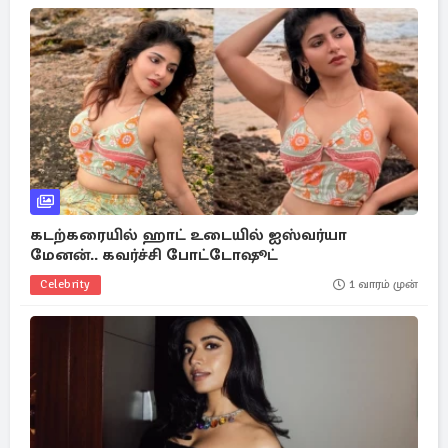
கடற்கரையில் ஹாட் உடையில் ஐஸ்வர்யா
மேனன்.. கவர்ச்சி போட்டோஷூட்
Celebrity
1 வாரம் முன்