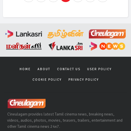
HOME
ABOUT
CONTACT US
USER POLICY
COOKIE POLICY
PRIVACY POLICY
Cineulagam provides latest Tamil cinema news, breaking news,
videos, audios, photos, movies, teasers, trailers, entertainment and
other Tamil cinema news 24x7.