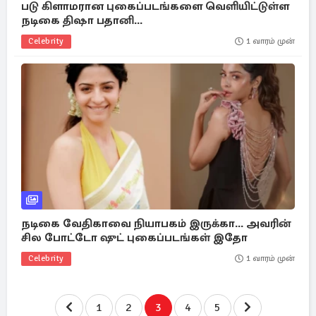
படு கிளாமரான புகைப்படங்களை வெளியிட்டுள்ள
நடிகை திஷா பதானி...
Celebrity
1 வாரம் முன்
நடிகை வேதிகாவை நியாபகம் இருக்கா... அவரின்
சில போட்டோ ஷுட் புகைப்படங்கள் இதோ
Celebrity
1 வாரம் முன்
1
2
3
4
5