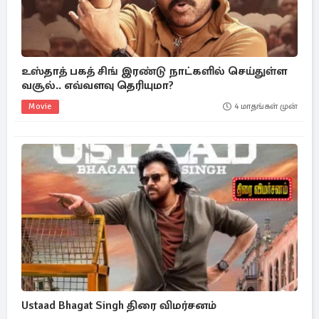
உஸ்தாத் பகத் சிங் இரண்டு நாட்களில் செய்துள்ள
வசூல்.. எவ்வளவு தெரியுமா?
Movie
4 மாதங்கள் முன்
Ustaad Bhagat Singh திரை விமர்சனம்