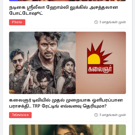
நடிகை ஸ்ரீலீலா ஹோம்லி லுக்கில் அசத்தலான
போட்டோஷூட்
Photo
3 மாதங்கள் முன்
கலைஞர் டிவியில் முதல் முறையாக ஒளிபரப்பான
பராசக்தி.. TRP ரேட்டிங் எவ்வளவு தெரியுமா?
Television
3 மாதங்கள் முன்