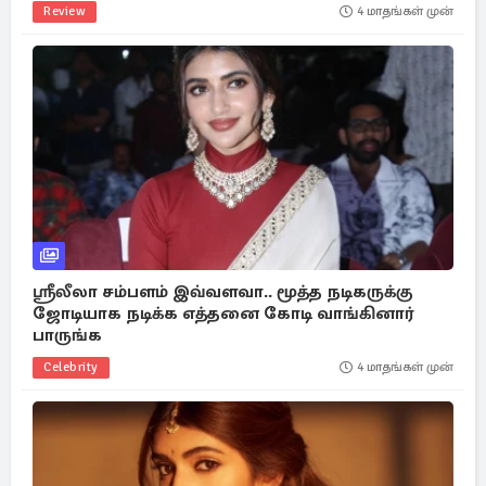
Review
4 மாதங்கள் முன்
ஸ்ரீலீலா சம்பளம் இவ்வளவா.. மூத்த நடிகருக்கு
ஜோடியாக நடிக்க எத்தனை கோடி வாங்கினார்
பாருங்க
Celebrity
4 மாதங்கள் முன்