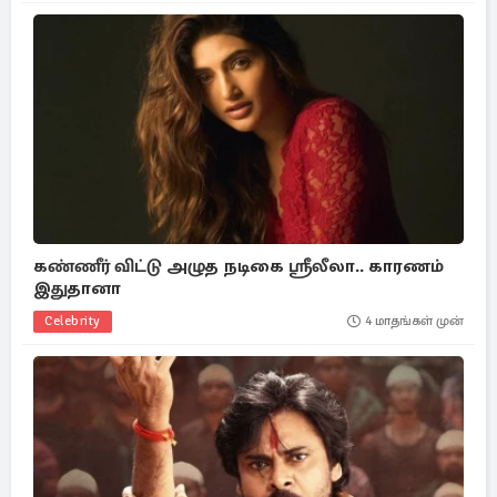
கண்ணீர் விட்டு அழுத நடிகை ஸ்ரீலீலா.. காரணம்
இதுதானா
Celebrity
4 மாதங்கள் முன்