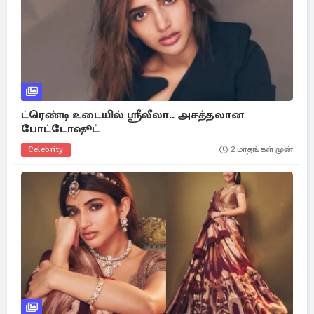
ட்ரெண்டி உடையில் ஸ்ரீலீலா.. அசத்தலான
போட்டோஷூட்
Celebrity
2 மாதங்கள் முன்