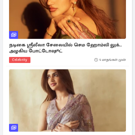
நடிகை ஸ்ரீலீலா சேலையில் செம ஹோம்லி லுக்..
அழகிய போட்டோஷூட்
Celebrity
4 மாதங்கள் முன்