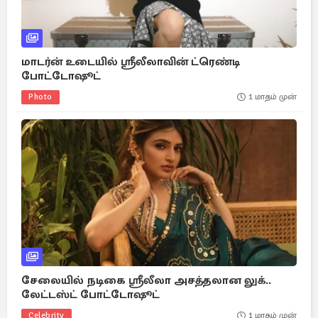
மாடர்ன் உடையில் ஸ்ரீலீலாவின் ட்ரெண்டி
போட்டோஷூட்
Photo
1 மாதம் முன்
சேலையில் நடிகை ஸ்ரீலீலா அசத்தலான லுக்..
லேட்டஸ்ட் போட்டோஷூட்
Celebrity
1 மாதம் முன்