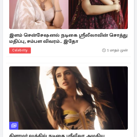
இளம் சென்சேஷனல் நடிகை ஸ்ரீலீலாவின் சொத்து
மதிப்பு, சம்பள விவரம்.. இதோ
Celebrity
1 மாதம் முன்
கிளாமர் லுக்கில் நடிகை ஸ்ரீலீலா அழகிய