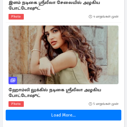
இளம் நடிகை ஸ்ரீலீலா சேலையில் அழகிய
போட்டோஷூட்
Photo
4 மாதங்கள் முன்
ஹோம்லி லுக்கில் நடிகை ஸ்ரீலீலா அழகிய
போட்டோஷூட்
Photo
5 மாதங்கள் முன்
Load More...