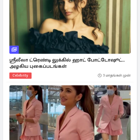
ஸ்ரீலீலா ட்ரெண்டி லுக்கில் ஹாட் போட்டோஷூட்..
அழகிய புகைப்படங்கள்
Celebrity
3 மாதங்கள் முன்