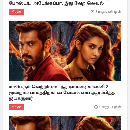
போஸ்டர்.. அடேங்கப்பா, இது வேற லெவல்
Movie
7 மாதங்கள் முன்
மாபெரும் வெற்றியடைந்த டிமான்டி காலனி 2..
மூன்றாம் பாகத்திற்கான வேலையை ஆரம்பித்த
இயக்குனர்
Movie
1 வருடம் முன்