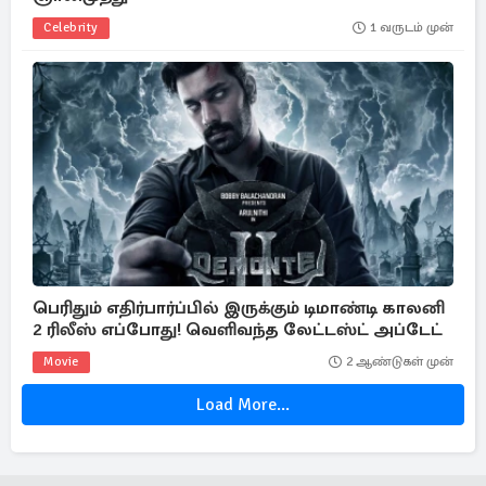
Celebrity
1 வருடம் முன்
பெரிதும் எதிர்பார்ப்பில் இருக்கும் டிமாண்டி காலனி
2 ரிலீஸ் எப்போது! வெளிவந்த லேட்டஸ்ட் அப்டேட்
Movie
2 ஆண்டுகள் முன்
Load More...