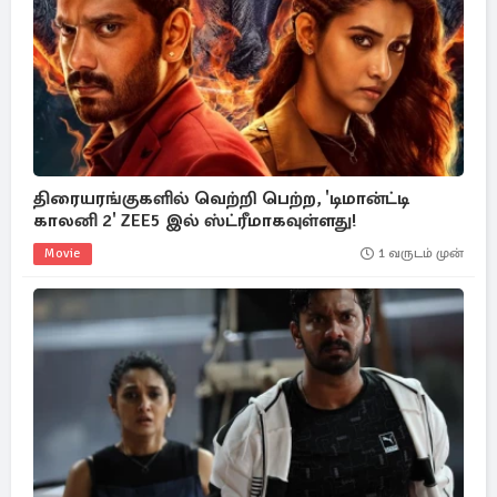
திரையரங்குகளில் வெற்றி பெற்ற, 'டிமான்ட்டி
காலனி 2' ZEE5 இல் ஸ்ட்ரீமாகவுள்ளது!
Movie
1 வருடம் முன்