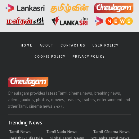
HOME
ABOUT
CONTACT US
USER POLICY
COOKIE POLICY
PRIVACY POLICY
Cineulagam provides latest Tamil cinema news, breaking news,
videos, audios, photos, movies, teasers, trailers, entertainment and
other Tamil cinema news 24x7.
Trending News
Tamil News
TamilNadu News
Tamil Cinema News
Health & Lifestyle
Global Tamil News
SriLanka Tamil News