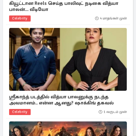
கியூட்டான Reels செய்த பாலிவுட் நடிகை வித்யா
பாலன்... வீடியோ
Celebrity
4 மாதங்கள் முன்
ஸ்ரீகாந்த் படத்தில் வித்யா பாலனுக்கு நடந்த
அவமானம்.. என்ன ஆனது? ஷாக்கிங் தகவல்
Celebrity
1 வருடம் முன்