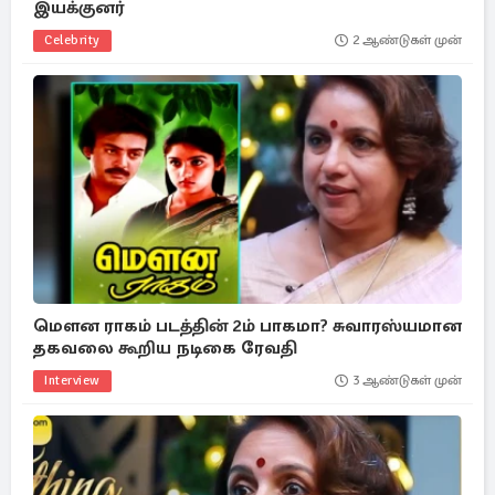
இயக்குனர்
Celebrity
2 ஆண்டுகள் முன்
மௌன ராகம் படத்தின் 2ம் பாகமா? சுவாரஸ்யமான
தகவலை கூறிய நடிகை ரேவதி
Interview
3 ஆண்டுகள் முன்