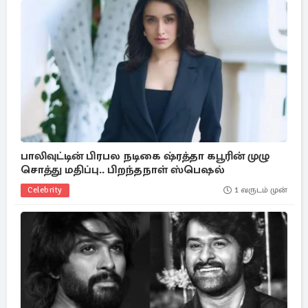
பாலிவுட்டின் பிரபல நடிகை ஷ்ரத்தா கபூரின் முழு
சொத்து மதிப்பு.. பிறந்தநாள் ஸ்பெஷல்
Celebrity
1 வருடம் முன்