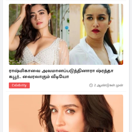
ராஷ்மிகாவை அவமானப்படுத்தினாரா ஷ்ரத்தா
கபூர்.. வைரலாகும் வீடியோ
Celebrity
2 ஆண்டுகள் முன்