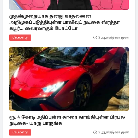
முதன்முறையாக தனது காதலனை
அறிமுகப்படுத்தியுள்ள பாலிவுட் நடிகை ஸ்ரத்தா
கபூர்... வைரலாகும் போட்டோ
Celebrity
2 ஆண்டுகள் முன்
ரூ. 4 கோடி மதிப்புள்ள காரை வாங்கியுள்ள பிரபல
நடிகை- யாரு பாருங்க
Celebrity
2 ஆண்டுகள் முன்