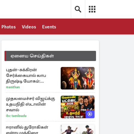
Photos
Videos
Events
ஏனைய செய்திகள்
புதன்–சுக்கிரன்
சேர்க்கையால் லாப
திருஷ்டி யோகம்:
அதிர்ஷ்டம் பெறும் டாப் 3
manithan
ராசிகள்!
முதலமைச்சர் விஜய்க்கு
உதயநிதி ஸ்டாலின்
சவால்
ibc tamilnadu
ஈரானில் துரோகிகள்
என்று முத்திரை