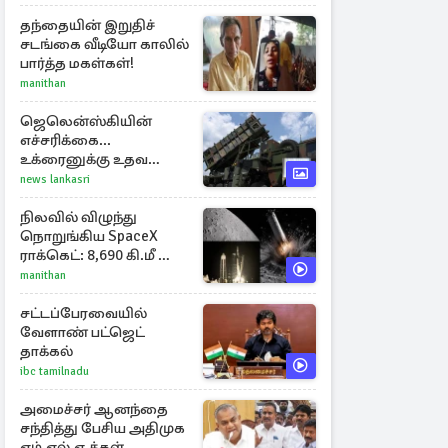
இறப்பு எண்ணிக்கை
தந்தையின் இறுதிச்
சடங்கை வீடியோ காலில்
பார்த்த மகள்கள்!
manithan
ஜெலென்ஸ்கியின்
எச்சரிக்கை...
உக்ரைனுக்கு உதவ
தீவிரமாகக் களமிறங்கிய
news lankasri
நேட்டோ
நிலவில் விழுந்து
நொறுங்கிய SpaceX
ராக்கெட்: 8,690 கி.மீ வேக
மோதலால் உருவான
manithan
புதிய பள்ளம்!
சட்டப்பேரவையில்
வேளாண் பட்ஜெட்
தாக்கல்
ibc tamilnadu
அமைச்சர் ஆனந்தை
சந்தித்து பேசிய அதிமுக
எம்.எல்.ஏ.க்கள்