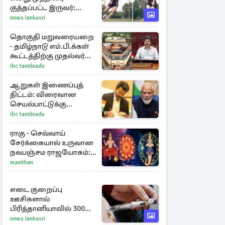
குத்தப்பட்ட இருவர்:
குடியுரிமை அளித்த நாடு
news lankasri
தொகுதி மறுவரையறை
- தமிழ்நாடு எம்.பி.க்கள்
கூட்டத்திற்கு முதல்வர்
விஜய் அழைப்பு
ibc tamilnadu
ஆறுகள் இணைப்புத்
திட்டம்: விரைவான
செயல்பாட்டுக்கு
பிரதமருக்கு
ibc tamilnadu
முதலமைச்சர் கடிதம்
ராகு - செவ்வாய்
சேர்க்கையால் உருவான
நவபஞ்சம ராஜயோகம்:
அதிர்ஷ்டம் பெறும் 3
manithan
ராசிகள்!
எடை குறைப்பு
ஊசிகளால்
பிரித்தானியாவில் 300
சதவீதம் அதிகரித்த
news lankasri