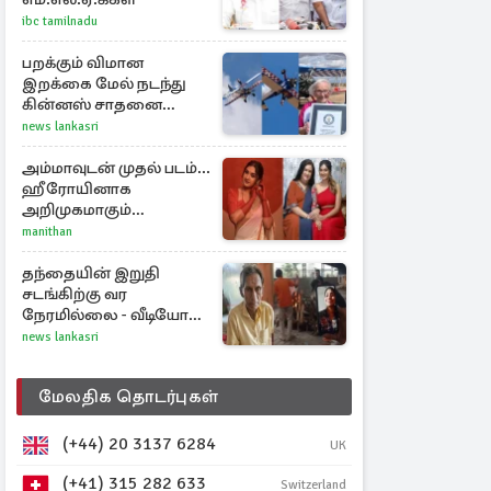
ibc tamilnadu
பறக்கும் விமான
இறக்கை மேல் நடந்து
கின்னஸ் சாதனை
படைத்த 97 வயது
news lankasri
மூதாட்டி
அம்மாவுடன் முதல் படம்...
ஹீரோயினாக
அறிமுகமாகும்
ஊர்வசியின் மகள்
manithan
தேஜலட்சுமி!
தந்தையின் இறுதி
சடங்கிற்கு வர
நேரமில்லை - வீடியோ
காலில் பார்த்த மகள்கள்
news lankasri
மேலதிக தொடர்புகள்
(+44) 20 3137 6284
UK
(+41) 315 282 633
Switzerland