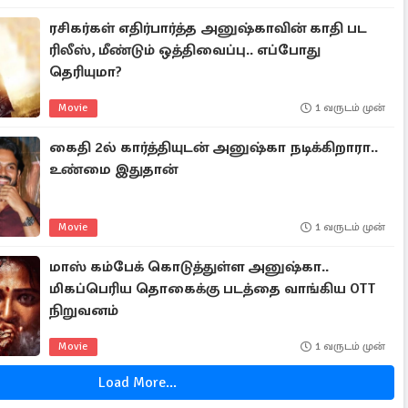
ரசிகர்கள் எதிர்பார்த்த அனுஷ்காவின் காதி பட
ரிலீஸ், மீண்டும் ஒத்திவைப்பு.. எப்போது
தெரியுமா?
Movie
1 வருடம் முன்
கைதி 2ல் கார்த்தியுடன் அனுஷ்கா நடிக்கிறாரா..
உண்மை இதுதான்
Movie
1 வருடம் முன்
மாஸ் கம்பேக் கொடுத்துள்ள அனுஷ்கா..
மிகப்பெரிய தொகைக்கு படத்தை வாங்கிய OTT
நிறுவனம்
Movie
1 வருடம் முன்
Load More...