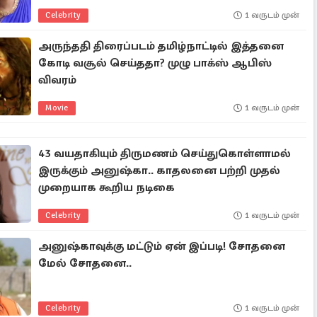
Celebrity
1 வருடம் முன்
அருந்ததி திரைப்படம் தமிழ்நாட்டில் இத்தனை
கோடி வசூல் செய்ததா? முழு பாக்ஸ் ஆபிஸ்
விவரம்
Movie
1 வருடம் முன்
43 வயதாகியும் திருமணம் செய்துகொள்ளாமல்
இருக்கும் அனுஷ்கா.. காதலனை பற்றி முதல்
முறையாக கூறிய நடிகை
Celebrity
1 வருடம் முன்
அனுஷ்காவுக்கு மட்டும் ஏன் இப்படி! சோதனை
மேல் சோதனை..
Celebrity
1 வருடம் முன்