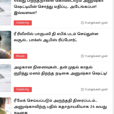
44வது பிறந்தநாளை கொண்டாடும் அனுஷ்கா
ஷெட்டியின் சொத்து மதிப்பு.. அடேங்கப்பா!
இவ்வளவா?
Celebrity
8 மாதங்கள் முன்
ரீ ரிலீஸில் பாகுபலி தி எபிக் படம் செய்துள்ள
வசூல்.. பாக்ஸ் ஆபிஸ் ரிப்போர்ட்
Movie
9 மாதங்கள் முன்
அழகான நினைவுகள்.. தன் முதல் காதல்
குறித்து மனம் திறந்த நடிகை அனுஷ்கா ஷெட்டி!
Celebrity
9 மாதங்கள் முன்
ரீமேக் செய்யப்படும் அருந்ததி திரைப்படம்..
அனுஷ்காவிற்கு பதில் கதாநாயகியாக 24 வயது
நடிகை