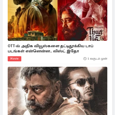
OTT-ல் அதிக வியூஸ்களை தட்டிதூக்கிய டாப்
படங்கள் என்னென்ன.. லிஸ்ட் இதோ
Movie
1 வருடம் முன்