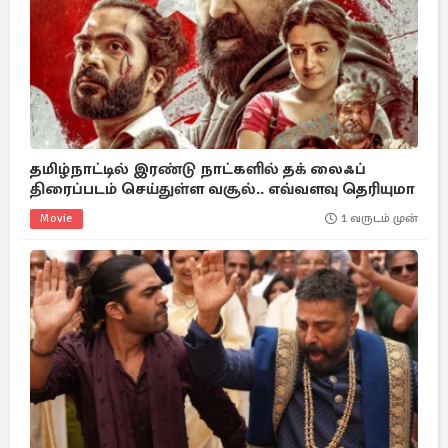
தமிழ்நாட்டில் இரண்டு நாட்களில் தக் லைஃப்
திரைப்படம் செய்துள்ள வசூல்.. எவ்வளவு தெரியுமா
Movie
1 வருடம் முன்