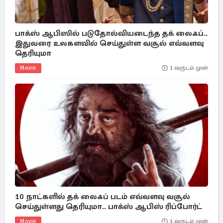
பாக்ஸ் ஆபிஸில் படுதோல்வியடைந்த தக் லைஃப்..
இதுவரை உலகளவில் செய்துள்ள வசூல் எவ்வளவு
தெரியுமா
Movie
1 வருடம் முன்
10 நாட்களில் தக் லைஃப் படம் எவ்வளவு வசூல்
செய்துள்ளது தெரியுமா.. பாக்ஸ் ஆபிஸ் ரிப்போர்ட்
Movie
1 வருடம் முன்