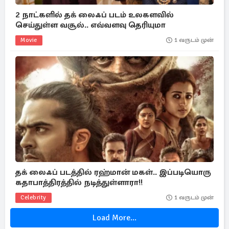
2 நாட்களில் தக் லைஃப் படம் உலகளவில்
செய்துள்ள வசூல்.. எவ்வளவு தெரியுமா
Movie
1 வருடம் முன்
தக் லைஃப் படத்தில் ரஹ்மான் மகள்.. இப்படியொரு
கதாபாத்திரத்தில் நடித்துள்ளாரா!!
Celebrity
1 வருடம் முன்
Load More...