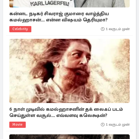
கன்னட நடிகர் சிவராஜ் குமாரை வாழ்த்திய
கமல்ஹாசன்... என்ன விஷயம் தெரியுமா?
Celebrity
1 வருடம் முன்
6 நாள் முடிவில் கமல்ஹாசனின் தக் லைஃப் படம்
செய்துள்ள வசூல்... எவ்வளவு கலெக்ஷன்?
Movie
1 வருடம் முன்