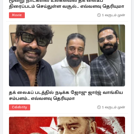
மூன்று நாட்களில் உலகளவில் தக் லைஃப்
திரைப்படம் செய்துள்ள வசூல்.. எவ்வளவு தெரியுமா
Movie
1 வருடம் முன்
தக் லைஃப் படத்தில் நடிக்க ஜோஜு ஜார்ஜ் வாங்கிய
சம்பளம்.. எவ்வளவு தெரியுமா
Celebrity
1 வருடம் முன்