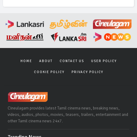
HOME
ABOUT
CONTACT US
USER POLICY
COOKIE POLICY
PRIVACY POLICY
Cineulagam provides latest Tamil cinema news, breaking news,
videos, audios, photos, movies, teasers, trailers, entertainment and
other Tamil cinema news 24x7.