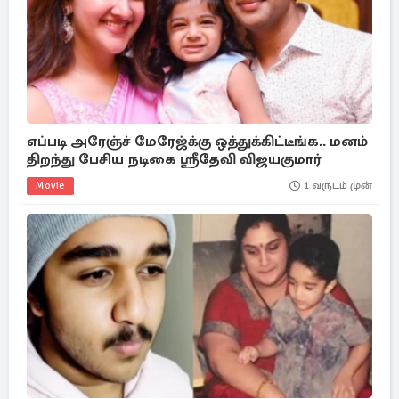
எப்படி அரேஞ்ச் மேரேஜ்க்கு ஒத்துக்கிட்டீங்க.. மனம்
திறந்து பேசிய நடிகை ஸ்ரீதேவி விஜயகுமார்
Movie
1 வருடம் முன்