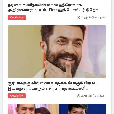
நடிகை வனிதாவின் மகன் ஹீரோவாக
அறிமுகமாகும் படம்.. First லுக் போஸ்டர் இதோ
Celebrity
2 ஆண்டுகள் முன்
சூர்யாவுக்கு வில்லனாக நடிக்க போகும் பிரபல
இயக்குனர்!! யாரும் எதிர்பாராத கூட்டணி..
Celebrity
2 ஆண்டுகள் முன்