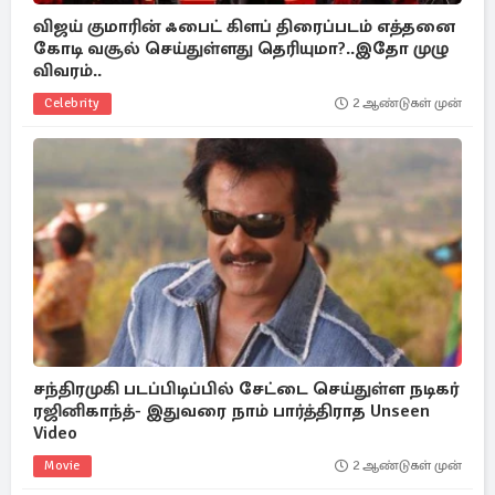
விஜய் குமாரின் ஃபைட் கிளப் திரைப்படம் எத்தனை
கோடி வசூல் செய்துள்ளது தெரியுமா?..இதோ முழு
விவரம்..
Celebrity
2 ஆண்டுகள் முன்
சந்திரமுகி படப்பிடிப்பில் சேட்டை செய்துள்ள நடிகர்
ரஜினிகாந்த்- இதுவரை நாம் பார்த்திராத Unseen
Video
Movie
2 ஆண்டுகள் முன்