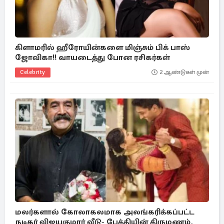
கிளாமரில் ஹீரோயின்களை மிஞ்சும் பிக் பாஸ்
ஜோவிகா!! வாயடைத்து போன ரசிகர்கள்
Celebrity
2 ஆண்டுகள் முன்
மலர்களால் கோலாகலமாக அலங்கரிக்கப்பட்ட
நடிகர் விஜயகுமார் வீடு- பேத்தியின் திருமணம்,