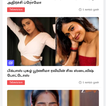
அதிர்ச்சி ப்ரோமோ
Television
1 வாரம் முன்
பிக்பாஸ் புகழ் பூர்ணிமா ரவியின் சில ஸ்டைலிஷ்
போட்டோஸ்
Television
1 வாரம் முன்