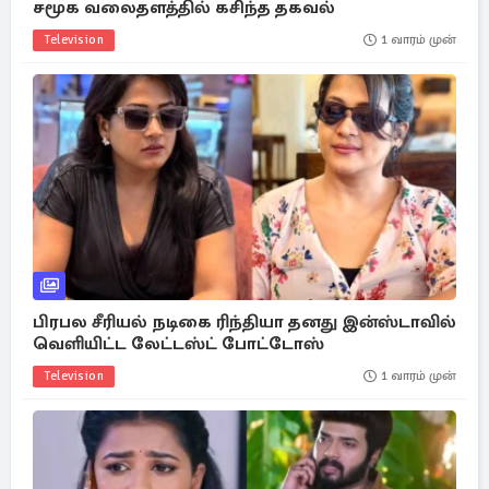
சமூக வலைதளத்தில் கசிந்த தகவல்
Television
1 வாரம் முன்
பிரபல சீரியல் நடிகை ரிந்தியா தனது இன்ஸ்டாவில்
வெளியிட்ட லேட்டஸ்ட் போட்டோஸ்
Television
1 வாரம் முன்